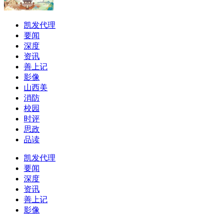
凯发代理
要闻
深度
资讯
善上记
影像
山西美
消防
校园
时评
思政
品读
凯发代理
要闻
深度
资讯
善上记
影像