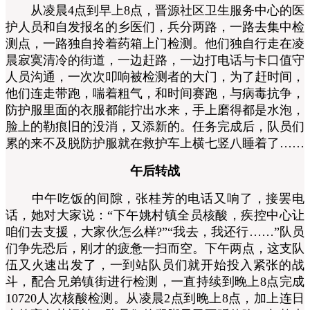
从凌晨4点到早上8点，晋源社区卫生服务中心的医
护人员和自发报名的乡医们，兵分两路，一路去集中检
测点，一路独自拎着药箱上门检测。他们独自行走在凌
晨寂寞清冷的街道，一边赶路，一边打电话与卡口值守
人员沟通，一次次叩响被检测者的大门，为了赶时间，
他们连走带跑，喘着粗气，和时间赛跑，与病毒抗争，
防护服里面的衣服都能拧出水来，手上磨得都是水泡，
脸上的勒痕旧的没消，又添新的。任务完成后，队员们
累的来不及脱防护服就在救护车上横七竖八睡着了……
午后转战
中午吃饭的间隙，张桂芳的电话又响了，接罢电
话，她对大家说：“下午姚村镇全员核酸，疾控中心让
咱们去支援，大家伙怎么样?”“我去，我还行……”队员
们争先恐后，刚才的疲惫一扫而空。下午两点，这支队
伍又火速出发了，一到站队员们就开始投入紧张的战
斗，配合兄弟镇街进行检测，一直持续到晚上8点完成
10720人次核酸检测。从凌晨2点到晚上8点，加上连日