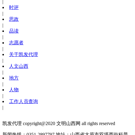
|
时评
|
思政
|
品读
|
志愿者
|
关于凯发代理
|
人文山西
|
地方
|
人物
|
工作人员查询
|
凯发代理 copyright@2020 文明山西网 all rights reserved
新闻热线：0351-2897797
地址：山西省太原市双塔西街科普