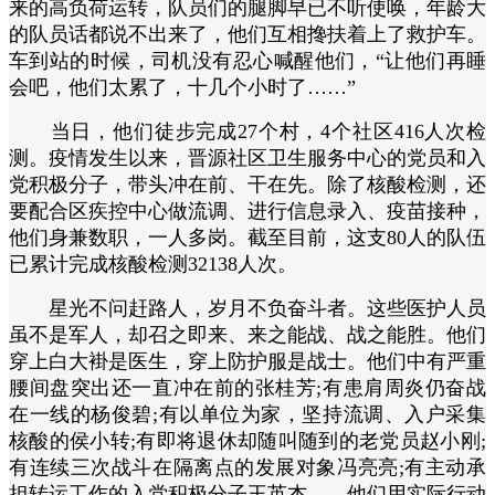
来的高负荷运转，队员们的腿脚早已不听使唤，年龄大
的队员话都说不出来了，他们互相搀扶着上了救护车。
车到站的时候，司机没有忍心喊醒他们，“让他们再睡
会吧，他们太累了，十几个小时了……”
当日，他们徒步完成27个村，4个社区416人次检
测。疫情发生以来，晋源社区卫生服务中心的党员和入
党积极分子，带头冲在前、干在先。除了核酸检测，还
要配合区疾控中心做流调、进行信息录入、疫苗接种，
他们身兼数职，一人多岗。截至目前，这支80人的队伍
已累计完成核酸检测32138人次。
星光不问赶路人，岁月不负奋斗者。这些医护人员
虽不是军人，却召之即来、来之能战、战之能胜。他们
穿上白大褂是医生，穿上防护服是战士。他们中有严重
腰间盘突出还一直冲在前的张桂芳;有患肩周炎仍奋战
在一线的杨俊碧;有以单位为家，坚持流调、入户采集
核酸的侯小转;有即将退休却随叫随到的老党员赵小刚;
有连续三次战斗在隔离点的发展对象冯亮亮;有主动承
担转运工作的入党积极分子王英杰……他们用实际行动