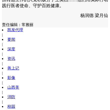
践行医者使命、守护百姓健康。
杨润德 梁月仙
责任编辑：
常雅丽
凯发代理
|
要闻
|
深度
|
资讯
|
善上记
|
影像
|
山西美
|
消防
|
校园