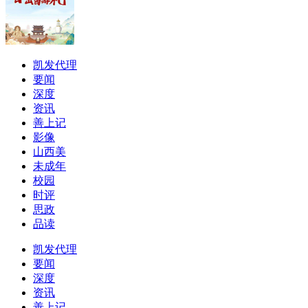
凯发代理
要闻
深度
资讯
善上记
影像
山西美
未成年
校园
时评
思政
品读
凯发代理
要闻
深度
资讯
善上记