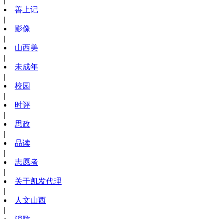
|
善上记
|
影像
|
山西美
|
未成年
|
校园
|
时评
|
思政
|
品读
|
志愿者
|
关于凯发代理
|
人文山西
|