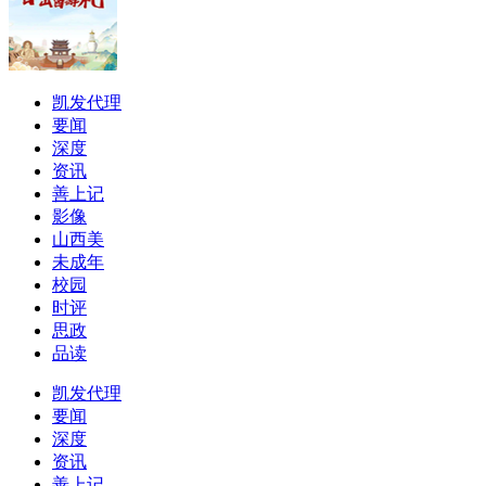
凯发代理
要闻
深度
资讯
善上记
影像
山西美
未成年
校园
时评
思政
品读
凯发代理
要闻
深度
资讯
善上记