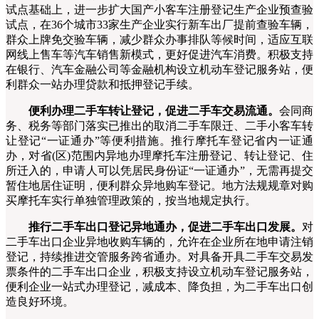
试点基础上，进一步扩大国产小客车注册登记生产企业预查验
试点，在36个城市33家生产企业实行新车出厂提前查验车辆，
群众上牌免交验车辆，减少群众办事排队等候时间，适应互联
网线上售车等汽车销售新模式，更好促进汽车消费。积极支持
在银行、汽车金融公司等金融机构设立机动车登记服务站，便
利群众一站办理贷款和抵押登记手续。
便利办理二手车转让登记，促进二手车交易流通。
会同商
务、税务等部门落实已推出的取消二手车限迁、二手小客车转
让登记“一证通办”等便利措施。推行摩托车登记省内一证通
办，对省(区)范围内异地办理摩托车注册登记、转让登记、住
所迁入的，申请人可以凭居民身份证“一证通办”，无需再提交
暂住地居住证明，便利群众异地购车登记。地方法规规章对购
买摩托车实行单独管理政策的，按当地规定执行。
推行二手车出口登记异地通办，促进二手车出口发展。
对
二手车出口企业异地收购车辆的，允许在企业所在地申请注销
登记，持续推进交管服务跨省通办。对具备开具二手车交易发
票条件的二手车出口企业，积极支持设立机动车登记服务站，
便利企业一站式办理登记，减成本、降负担，为二手车出口创
造良好环境。