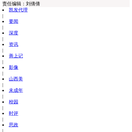
责任编辑：
刘倩倩
凯发代理
|
要闻
|
深度
|
资讯
|
善上记
|
影像
|
山西美
|
未成年
|
校园
|
时评
|
思政
|