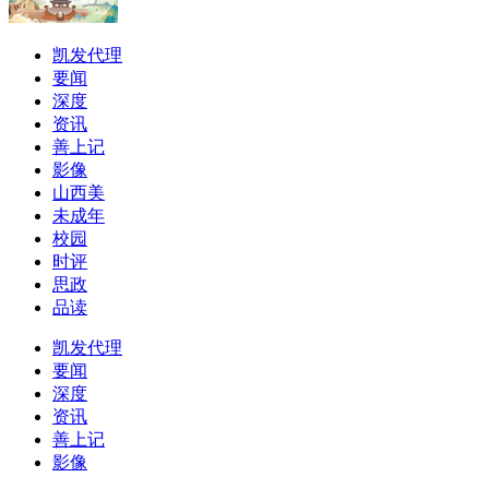
凯发代理
要闻
深度
资讯
善上记
影像
山西美
未成年
校园
时评
思政
品读
凯发代理
要闻
深度
资讯
善上记
影像