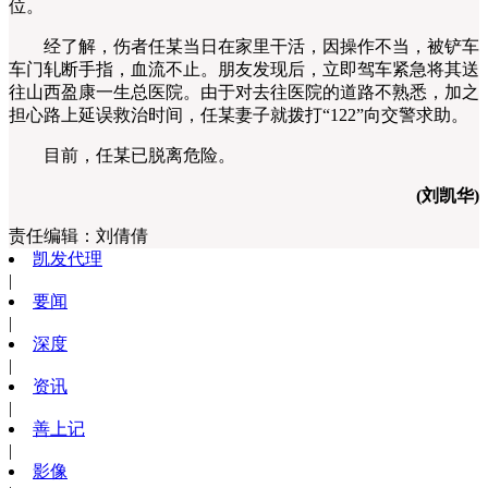
位。
经了解，伤者任某当日在家里干活，因操作不当，被铲车
车门轧断手指，血流不止。朋友发现后，立即驾车紧急将其送
往山西盈康一生总医院。由于对去往医院的道路不熟悉，加之
担心路上延误救治时间，任某妻子就拨打“122”向交警求助。
目前，任某已脱离危险。
(刘凯华)
责任编辑：
刘倩倩
凯发代理
|
要闻
|
深度
|
资讯
|
善上记
|
影像