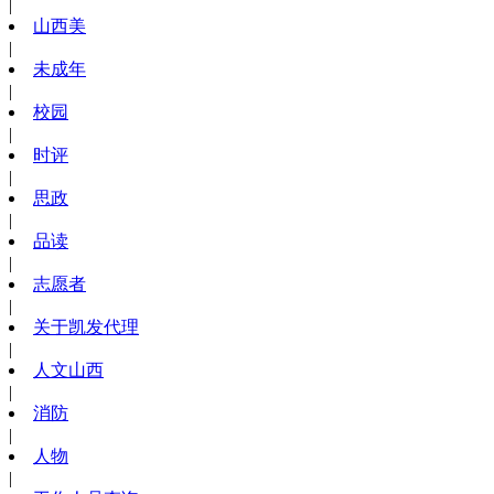
|
山西美
|
未成年
|
校园
|
时评
|
思政
|
品读
|
志愿者
|
关于凯发代理
|
人文山西
|
消防
|
人物
|