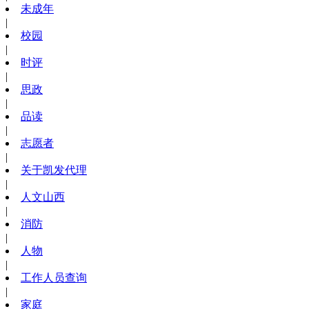
未成年
|
校园
|
时评
|
思政
|
品读
|
志愿者
|
关于凯发代理
|
人文山西
|
消防
|
人物
|
工作人员查询
|
家庭