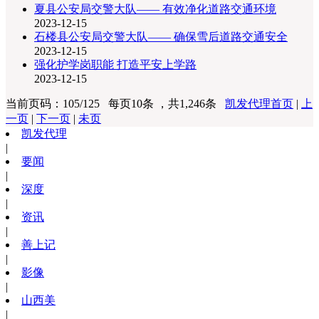
夏县公安局交警大队—— 有效净化道路交通环境
2023-12-15
石楼县公安局交警大队—— 确保雪后道路交通安全
2023-12-15
强化护学岗职能 打造平安上学路
2023-12-15
当前页码：105/125 每页10条 ，共1,246条
凯发代理首页
|
上
一页
|
下一页
|
未页
凯发代理
|
要闻
|
深度
|
资讯
|
善上记
|
影像
|
山西美
|