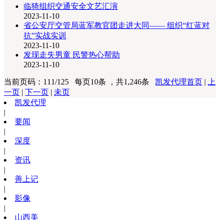
临猗组织交通安全文艺汇演
2023-11-10
省公安厅交管局蓝军教官团走进大同—— 组织“红蓝对
抗”实战实训
2023-11-10
发现走失男童 民警热心帮助
2023-11-10
当前页码：111/125 每页10条 ，共1,246条
凯发代理首页
|
上
一页
|
下一页
|
未页
凯发代理
|
要闻
|
深度
|
资讯
|
善上记
|
影像
|
山西美