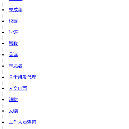
|
未成年
|
校园
|
时评
|
思政
|
品读
|
志愿者
|
关于凯发代理
|
人文山西
|
消防
|
人物
|
工作人员查询
|