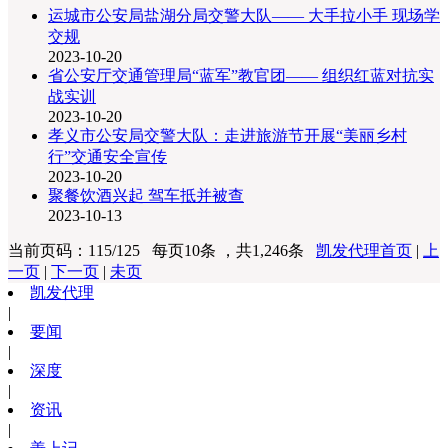
运城市公安局盐湖分局交警大队—— 大手拉小手 现场学
交规
2023-10-20
省公安厅交通管理局“蓝军”教官团—— 组织红蓝对抗实
战实训
2023-10-20
孝义市公安局交警大队：走进旅游节开展“美丽乡村
行”交通安全宣传
2023-10-20
聚餐饮酒兴起 驾车抵并被查
2023-10-13
当前页码：115/125 每页10条 ，共1,246条
凯发代理首页
|
上
一页
|
下一页
|
未页
凯发代理
|
要闻
|
深度
|
资讯
|