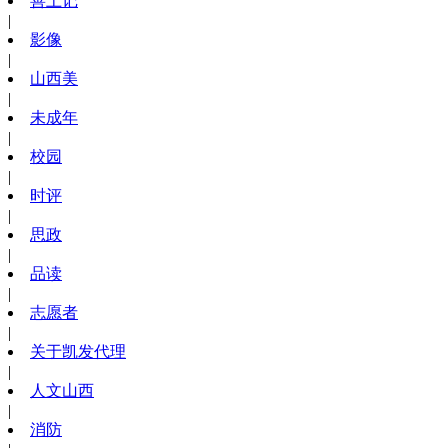
善上记
|
影像
|
山西美
|
未成年
|
校园
|
时评
|
思政
|
品读
|
志愿者
|
关于凯发代理
|
人文山西
|
消防