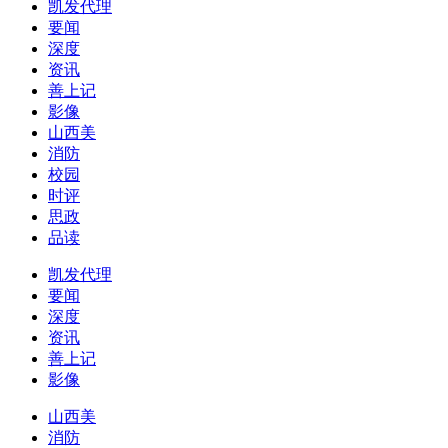
凯发代理
要闻
深度
资讯
善上记
影像
山西美
消防
校园
时评
思政
品读
凯发代理
要闻
深度
资讯
善上记
影像
山西美
消防