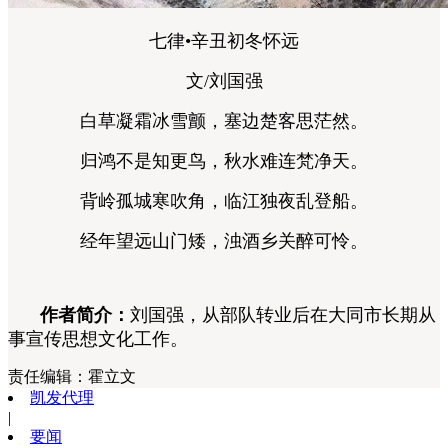
七律•辛丑初冬怀远
文/刘国强
白草凝霜冰雪颤，塞边楚客思茫然。
归鸿不是知更鸟，秋水难连梵净天。
背岭孤城寒吹角，临江独夜乱登船。
经年望远山门矮，浊酒乡关醉可怜。
作者简介：
刘国强，从部队转业后在大同市长期从
事宣传思想文化工作。
责任编辑：
霍立文
凯发代理
|
要闻