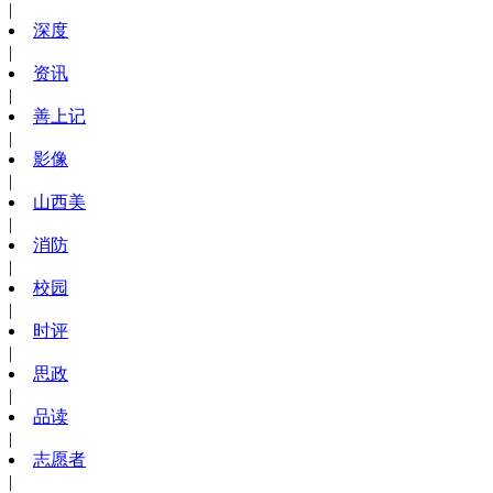
|
深度
|
资讯
|
善上记
|
影像
|
山西美
|
消防
|
校园
|
时评
|
思政
|
品读
|
志愿者
|