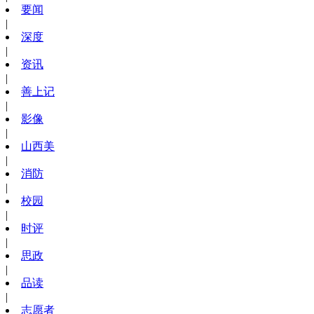
要闻
|
深度
|
资讯
|
善上记
|
影像
|
山西美
|
消防
|
校园
|
时评
|
思政
|
品读
|
志愿者