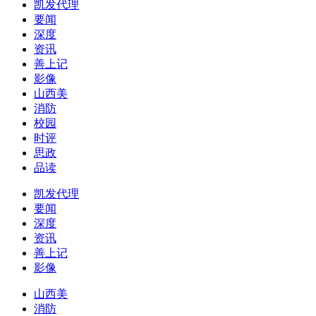
凯发代理
要闻
深度
资讯
善上记
影像
山西美
消防
校园
时评
思政
品读
凯发代理
要闻
深度
资讯
善上记
影像
山西美
消防