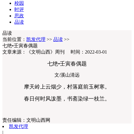
校园
时评
思政
品读
品读
当前位置：
凯发代理
>>
品读
>>
七绝•壬寅春偶题
文章来源：《文明山西》周刊 时间：2022-03-01
七绝•壬寅春偶题
文/溪山清远
摩天岭上云烟少，村落庭前玉树寒。
春日何时风泼墨，书斋染绿一枝兰。
责任编辑：
文明山西网
凯发代理
|