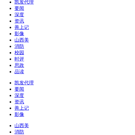
凯发代理
要闻
深度
资讯
善上记
影像
山西美
消防
校园
时评
思政
品读
凯发代理
要闻
深度
资讯
善上记
影像
山西美
消防