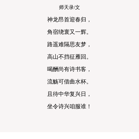
师天录/文
神龙昂首迎春归，
角宿绕寰又一辉。
路遥难隔思友梦，
高山不挡征雁回。
喝酬尚有诗书客，
流觞可借曲水杯。
且待中华复兴日，
坐令诗兴咱服谁！