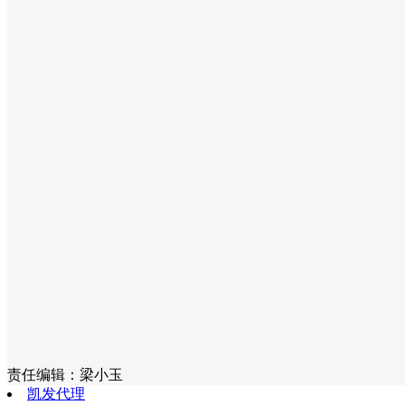
责任编辑：
梁小玉
凯发代理