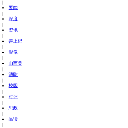
|
要闻
|
深度
|
资讯
|
善上记
|
影像
|
山西美
|
消防
|
校园
|
时评
|
思政
|
品读
|