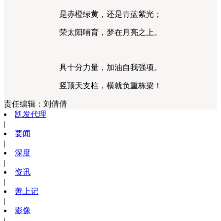
是赤橙绿黄，还是青蓝紫光；
荣太阳哺育，梦在月亮之上。
具十分力量，加油自我强项。
竖顶天支柱，横就负重栋梁！
责任编辑：
刘倩倩
凯发代理
|
要闻
|
深度
|
资讯
|
善上记
|
影像
|