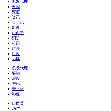
凯发代理
要闻
深度
资讯
善上记
影像
山西美
消防
校园
时评
思政
品读
凯发代理
要闻
深度
资讯
善上记
影像
山西美
消防