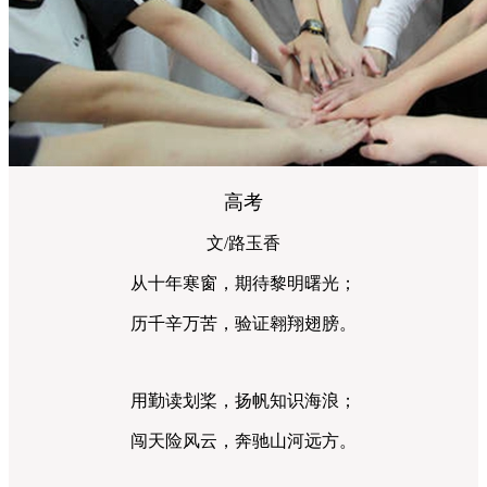
高考
文/路玉香
从十年寒窗，期待黎明曙光；
历千辛万苦，验证翱翔翅膀。
用勤读划桨，扬帆知识海浪；
闯天险风云，奔驰山河远方。