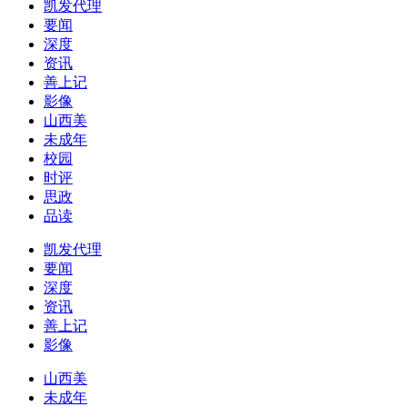
凯发代理
要闻
深度
资讯
善上记
影像
山西美
未成年
校园
时评
思政
品读
凯发代理
要闻
深度
资讯
善上记
影像
山西美
未成年