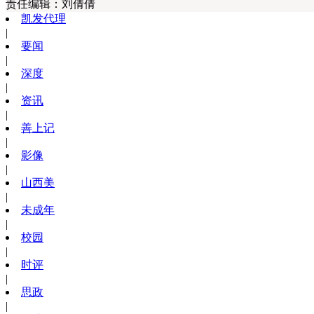
责任编辑：
刘倩倩
凯发代理
|
要闻
|
深度
|
资讯
|
善上记
|
影像
|
山西美
|
未成年
|
校园
|
时评
|
思政
|