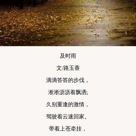
及时雨
文/路玉香
滴滴答答的步伐，
淅淅沥沥着飘洒;
久别重逢的激情，
驾驶着云速回家。
带着上苍牵挂，