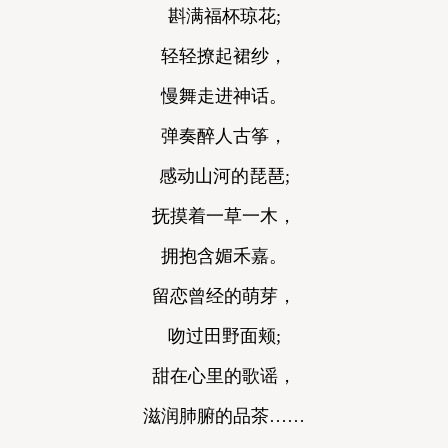
斟满福杯琼花;
轻轻撩起裙纱，
慢舞走进神话。
弹奏醉人古筝，
感动山河的琵琶;
抚摸着一草一木，
拥抱含媚禾嘉。
留恋曾经的萌芽，
吻过田野面颊;
甜在心里的歌谣，
滋润肺腑的品茶……