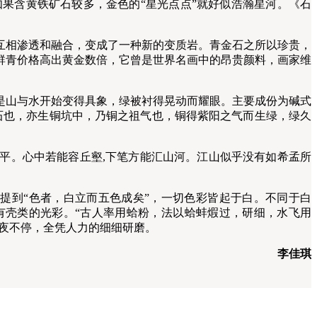
果含黄铁矿石较多，金色的“星光点点”就好似浩瀚星河。《石
相渗透和融合，变成了一种新的变质岩。青金石之所以珍贵，
群青价格高出黄金数倍，它曾是世界名画中的昂贵颜料，画家维
山与水开始变得具象，绿被衬得晃动而耀眼。主要成份为碱式
石也，亦生铜坑中，乃铜之祖气也，铜得紫阳之气而生绿，绿久
平。心中若能容丘壑,下笔方能汇山河。江山似乎没有如希孟所
到“色者，白立而五色成矣”，一切色彩皆起于白。不同于白
有壳类的光彩。“古人率用蛤粉，法以蛤蚌煆过，研细，水飞用
昼夜不停，全凭人力的细细研磨。
李佳琪