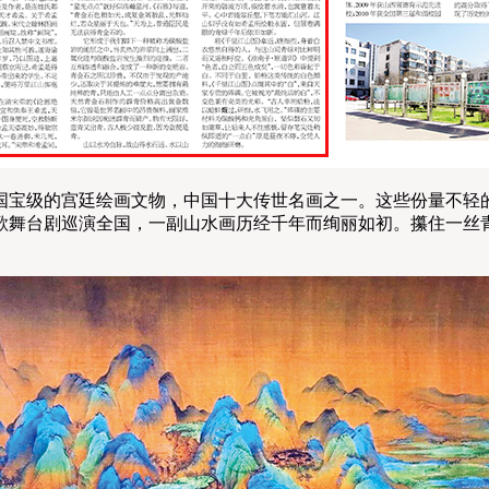
公开展出;国宝级的宫廷绘画文物，中国十大传世名画之一。这些份量
诗歌舞台剧巡演全国，一副山水画历经千年而绚丽如初。攥住一