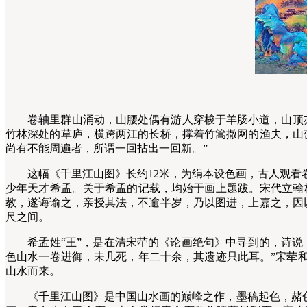
卷轴里群山涌动，山腰处偶有游人穿梭于羊肠小道，山顶亦有
竹林深处的草庐，横跨两江的长桥，撑着竹篙撒网的渔夫，山
尚有不能周遍者，所谓一回拈出一回新。”
这幅《千里江山图》长约12米，为绢本设色画，古人观看卷
少年天才希孟。关于希孟的记载，均始于画上题跋。宋代立翰
教，遂诲谕之，亲授其法，不逾半岁，乃以图进，上嘉之，因
尺之间。
希孟姓“王”，是在清宋荦的《论画绝句》中寻到的，诗说：
色山水一卷进御，未几死，年二十余，其遗迹只此耳。”宋荦和
山水而来。
《千里江山图》是中国山水画的巅峰之作，墨稿起色，赭色勾