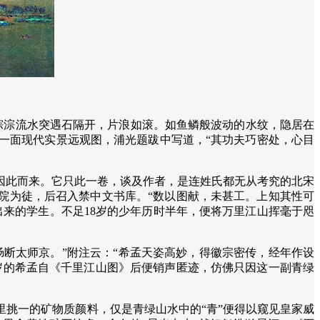
淙淙流水突遇石隔开，片浪如滚。如鱼鳞般波动的水纹，隐居在
一面现代实景远观图，浦光题跋中写道，“其功夫巧密处，心目
因此而来。它只此一卷，谈及作者，是连姓氏都无从考究的北宋
院为徒，后召入禁中文书库。“数以图献，未甚工。上知其性可
来的学生。不足18岁的少年历时半年，便将万里江山挥毫于咫
断太师京。”附注云：“希孟天姿高妙，得徽宗密传，经年作设
8岁的希孟自《千里江山图》后便销声匿迹，仿佛只因这一副青绿
挑一的矿物质颜料，仅是青绿山水中的“青”便得以窥见皇家威