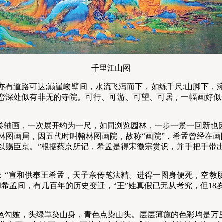
千里江山图
道路可达;巅崖峻壁间，水流飞泻而下，如练千尺;山脚下，
峦深处似有非无的寺院。可行、可游、可望、可居，一幅画好似
轴画，一次展开约为一尺，如同浏览园林，一步一景一回新也
林图画局，因五代时叫翰林图画院，故称“画院”，希孟曾经在画
以赐臣京。”根据蔡京所记，希孟是得宋徽宗赏识，并手把手带出
“宣和供奉王希孟，天子亲传笔法精。进得一图身便死，空教肠
希孟间，有几百年的历史变迁，“王”姓真假已无从考究，但1
皴，头绿罩染山身，青色点染山头。层层薄施的色彩均是万里