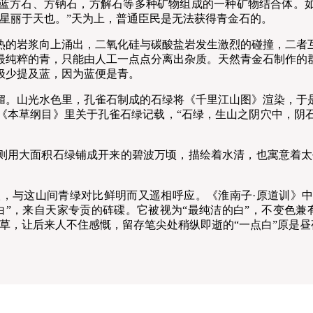
蓝方石、方钠石，方解石等多种矿物组成的一种矿物结合体。如
星丽于天也。”天为上，普通臣民是无法获得青金石的。
的岩浆向上涌出，二氧化硅与碳酸盐岩发生激烈的碰撞，二者互
最纯粹的青，只能由人工一点点分离出杂质。天然青金石制作的
极少提及蓝，因为蓝便是青。
。山光水色里，孔雀石制成的石绿将《千里江山图》渲染，于是
《本草纲目》里关于孔雀石绿记载，“石绿，生山之阴穴中，阴
用大面积石绿铺成开来的碧波万顷，描绘着水清，也寓意着太
与这山间青绿对比鲜明而又遥相呼应。《淮南子·原道训》中提
白”，来自天家专贡的砗磲。它被视为“最纯洁的白”，不变色兼
草，让后来人不住感慨，留存笔尖处稍纵即逝的“一点白”原是