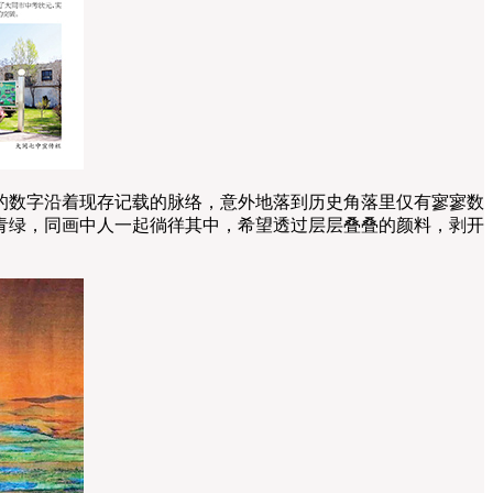
不轻的数字沿着现存记载的脉络，意外地落到历史角落里仅有寥寥数
丝青绿，同画中人一起徜徉其中，希望透过层层叠叠的颜料，剥开