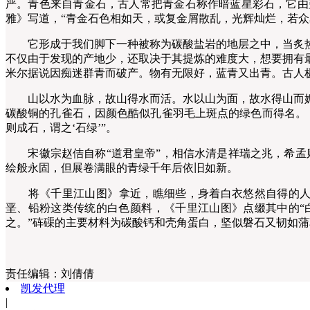
严。青色来自青金石，古人常把青金石称作暗蓝星彩石，它由
雅》写道，“青金石色相如天，或复金屑散乱，光辉灿烂，若众
它形成于我们脚下一种被称为碳酸盐岩的地层之中，当炙热
不仅由于发现的产地少，还取决于其提炼的难度大，想要拥有
米尔据说因痴迷群青而破产。物有无限好，蓝青又出青。古人
山以水为血脉，故山得水而活。水以山为面，故水得山而媚
碳酸铜的孔雀石，因颜色酷似孔雀羽毛上斑点的绿色而得名。
则成石，谓之‘石绿’”。
宋徽宗赵佶自称“道君皇帝”，相信水清是祥瑞之兆，希孟则
绘般永固，但展卷满眼的青绿千年后依旧如新。
将《千里江山图》拿近，瞧细些，身着白衣悠然自得的人，
垩、铅粉这类传统的白色颜料，《千里江山图》点缀其中的“
之。”砗磲的主要材料为碳酸钙和壳角蛋白，坚似磐石又韧如蒲
责任编辑：
刘倩倩
凯发代理
|