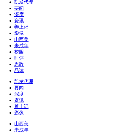
凯发代理
要闻
深度
资讯
善上记
影像
山西美
未成年
校园
时评
思政
品读
凯发代理
要闻
深度
资讯
善上记
影像
山西美
未成年