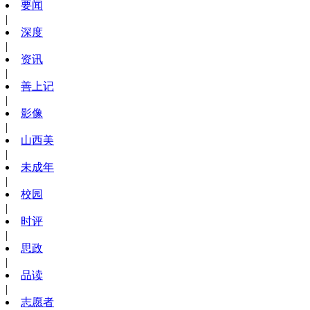
要闻
|
深度
|
资讯
|
善上记
|
影像
|
山西美
|
未成年
|
校园
|
时评
|
思政
|
品读
|
志愿者