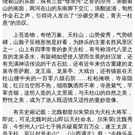
绕着山的东面，殊有三晋“母亲河”之誉的汾河，亲吻着
山的南面，两河在山的东南脚下交汇，浪翻波涌，訇然
作金石之声，引得诗人发出了“汾碾交界处，青天一柱
悬”的浩叹。
上苍造物，奇绝万象。天柱山，山势俊秀，气势磅
礴，山脸子呈桃形煞是好看，为静乐的主要名胜风景区
之一，山上有四季常青的参天古松，有号称清代八景之
首的龙泉圣水，有陡峭如壁使人望而生畏的好汉坡，还
有充满神话传说的千古石炕，还有近年来仿古重建的龙
泉寺菩萨殿、龙王庙、龙泉亭、大戏台，还有镶嵌在天
柱山腰中央的一百零八级石阶……松柏掩映，寺庙隐
现，红日当空而不热，细雨飘洒而不寒，寺悬紫气，芊
萆含烟，这些人造的人文景观，与天柱山的自然之美，
野性之美，成为了游人既适情又适性的曼妙造像。
有关史籍记载：北魏都督尔朱荣自为天柱大将军，
即此，可见北魏时此山即以天柱命名。尔朱荣(北魏秀
容，今忻州人)“以七千骑兵破葛荣百万众，遂王太原，
号天柱，至以封号名山”。《山西通志》载：“今静乐县