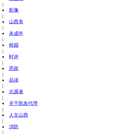
|
影像
|
山西美
|
未成年
|
校园
|
时评
|
思政
|
品读
|
志愿者
|
关于凯发代理
|
人文山西
|
消防
|