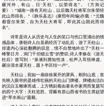
碾河外，有山，日‘天柱’，以荣得名”。《方舆记
要》：“城南一路有天柱山，以后魏天柱将军尔朱荣经
此山而得名。”《静乐县志》(康熙年间编)亦载：“元魏
都督尔朱荣，自为天柱大将军，即此其山因此而得
名”。
诗常是诗人从历史与人生的笑口与伤口里涌出的情
感晶体，唐朝诗人白居易经历了动乱后，游了天柱山，
排遣内心深处翻腾的叹息，情不自禁地吟出了“天柱一
峰擎日月，洞门千仞锁云雪”的赞叹;诗人李焕在《游天
柱后》曾写到：“泉液到唇知性淡，松声入耳悟禅虚。
碾汾清水濯天柱，愿卜半区结一卢”。
天柱山，宛如一扇徐徐展开的屏风，刚到山底，首
先映入眼帘的是雄伟壮丽的天柱山门牌楼。牌楼由洁白
的汉白玉雕琢而成，上方镌刻着由著名作家周而复题写
的四个大字：天柱览胜。背匾有原山西省书协主席赵望
进“琴水画山”题额。