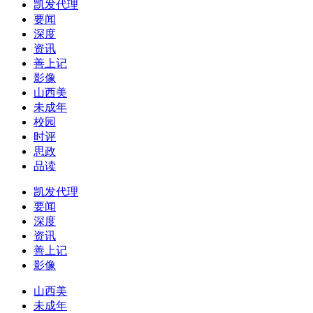
凯发代理
要闻
深度
资讯
善上记
影像
山西美
未成年
校园
时评
思政
品读
凯发代理
要闻
深度
资讯
善上记
影像
山西美
未成年