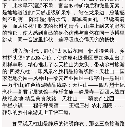
下。此水旱不涸涝不盈，富含多种矿物质和微量无素，
是地地道道的“天然超级矿泉水”。站在龙泉边，总能感
到不时有一阵阵湿润的水气，摩挲着面孔，轻绕着肩
腰，而从松林里吹来的松树的清香，山崖上飘来的野花
的馥郁，使人感到自己的身心仿佛与自然在同一脉搏里
跳动，同一音波里起伏，连呼吸也变得无穷的畅快。
进入新时代，静乐“太原后花园、忻州特色县、乡
村桥头堡”的战略定位，使这座4a级景区更加焕发出了
别样丰彩，精心推出了以天柱山为龙头，带动乡村旅游
的“四梁八柱”，即风景名胜精品旅游线路：天柱山—国
家湿地公园—风神山—藜麦产业园区—巾字山—悬钟山
—万华山;红色旅游精品线路：天柱山——四八烈士纪
念碑—高君宇展览馆—静乐文庙—静居寺—百团大战首
战纪念地;精品美食线路：天柱山——藜麦产业园——
牛栏小镇——程子坪民宿——王端庄村“农村庭院”……
静乐的乡村旅游走上了快车道。
如果说天柱山是静乐的锦绣鲜衣，那么三条旅游路