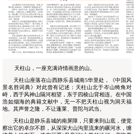
天柱山，一座充满诗情画意的山。
天柱山座落在山西静乐县城南5华里处，《中国风
景名胜词典》对此曾有记述：天柱山北于岑山犄角对
峙，西于风神山隔河相望，东于四棱山背相连。在中国
浩如烟海的典籍文献中，无一不把天柱山视为洞天福
地。其声誉之隆，不让蓬莱、普陀与武当。
天柱山是静乐县城的南屏障，只要来到山底，便觉
察出它的卓尔不群，从深深大山沟里流来的碾河水，缠