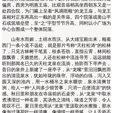
偏房，西房为明惠王庙。比观音庙稍高坐西朝东又是一
处四合院，为门匾上呈着“风调雨顺”的龙王庙，与龙王
庙相对正东再高出一截的是关帝庙。四个院落或凿山平
石或筑墙垒壁，呈“之”字型节节升高。同时以小广场为
中心合围成一个整体院落。
山有水而媚，土得水而沃。从大雄宝殿出来，顺着
西门一条小道不远处，就是那片号称“天柱松涛”的松林
了，只见古林树干笔直，枝条苍劲，直指云霄，林间松
脂飘香，天籁悠然。人还在松林中流连寻芳，远远就能
听到那闻名已久的天柱龙泉在流淌，拾阶而下寻声去，
昔日的泉井上新建了一座亭子，从“龙嘴”里汨汨飘然而
出的清流泉水，犹如玲珑的珠帘、浮动的白练，泻入又
圆又深的池内，用一水桶吊之泉水啜饮，泉水清爽甘
洌，给人一种“人间多少烦苦事，只消一点便清凉”的快
感。秋日里和朋友在寺庙前的石桌旁，从“龙泉”中取水
煮沸沏过一种名茶，其汤色之清纯，味道之芳菲，令人
嗟叹不已。夏日里也用从“龙泉”里汲取的水擦脸，那水
像泡过薄荷叶一样清爽，像绸缎一样滑腻，让人舌挢不