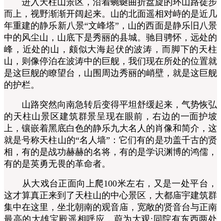
进入天柱山景区，沿着蜿蜒曲折盘旋的环山路徒步
而上，视野渐渐开阔起来。山的北面遥相对峙的是近几
年重建的静乐新八景“文峰塔”，山的西面是静乐旧八景
中的风尘山，山底下是秀丽的县城。驰目骋怀，远处的
峰，近处的山，颇似大海起伏的波涛，而脚下的天柱
山，则像停泊在波涛中的巨舰，我们现在所处的位置就
是这巨舰的瞭望台，山围周边秀丽的峭壁，就是这巨舰
的护栏。
山路突然向南急转后变得平坦舒缓起来，气势恢弘
的天柱山景区建筑群景呈现在眼前，右边的一面护坡
上，镶嵌着黑底白色的静乐九大名人的肖像和简介，这
就是号称天柱山的“名人墙”：它们有的是功盖千古的贤
相，有的是战功赫赫的名将，有的是学识渊博的鸿儒，
有的是英勇无畏的革命者。
从大戏台正面向上爬100米左右，又是一处平台，
这才算真正来到了天柱山的中心景区，大都庙宇建筑群
集中在这里，坐北朝南的观音庙，宽敞的贤音台与正南
最高的大雄宝殿遥相呼应，蔚为大观;同院有东西两处