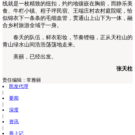
线就是一枚精致的纽扣，灼灼地镶嵌在胸前，而静乐美
食、牛栏小镇、程子坪民宿、王端庄村农村庭院呢，恰
似锦衣下一条条的毛细血管，贯通山上山下为一体，融
合乡村旅游全域于一身。
春天的队伍，鲜衣彩妆，节奏铿镪，正从天柱山的
青山绿水山间浩浩荡荡地走来。
美丽，已经出发。
张天柱
责任编辑：
常雅丽
凯发代理
|
要闻
|
深度
|
资讯
|
善上记