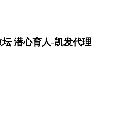
坛 潜心育人-凯发代理