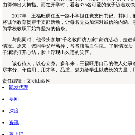
由得伸出大拇指。而在开学时，看着375名可爱的孩子迈着欢
2017年，王福旺调任五一路小学担任党支部书记。其间，
将诚信教育贯穿于支部活动，让每名党员加深对诚信的内涵、
为学校教职工始终坚持的信条。
与此同时，他带头参加“千名教师访万家”家访活动，走进班
情况。原来，该同学父母离异，爷爷脑溢血住院。了解情况后
子渐渐打开心结，脸上浮现出久违的笑容。
诚心待人，以心立身。多年来，王福旺用自己的做人处事准
尽本分、守信用，用才学、品质、魅力给学生以成长的力量，
责任编辑：
文明山西网
凯发代理
|
要闻
|
深度
|
资讯
|
善上记