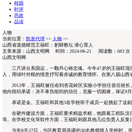
校园
时评
思政
品读
人物
当前位置：
凯发代理
>>
人物
>>
山西省道德模范王福旺：躬耕教坛 潜心育人
文章来源：山西文明网 时间：2024-06-21 阅读数：
683
次
山西文明网
三尺讲台系国运，一颗丹心铸忠魂。今年47岁的王福旺现任
人，用绿叶对根的情意抒写着赤诚的教育情怀。在第八届山西
2012年，王福旺被任命到杏花岭区实验小学担任首任校长
他向组织承诺：决不辜负组织的信任，克服一切困难，保证9月
承诺是金。王福旺和其他3名学校班子成员一起挑起了这副重
在硬件建设方面，王福旺要求精益求精，他跟着工程队没日
等。在学校文化等软件方面，王福旺则跟其他几位负责人反复
当年8月27日，当区教育局选调的30名教师踏入学校时，