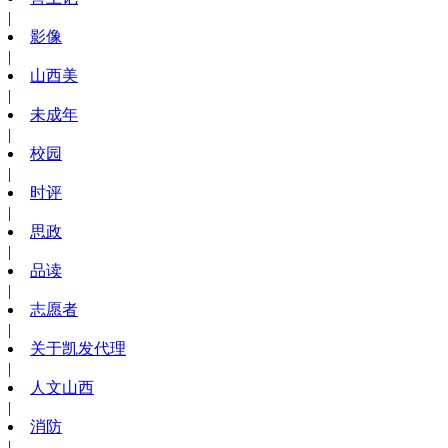
|
影像
|
山西美
|
未成年
|
校园
|
时评
|
思政
|
品读
|
志愿者
|
关于凯发代理
|
人文山西
|
消防
|