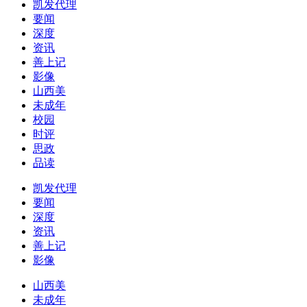
凯发代理
要闻
深度
资讯
善上记
影像
山西美
未成年
校园
时评
思政
品读
凯发代理
要闻
深度
资讯
善上记
影像
山西美
未成年