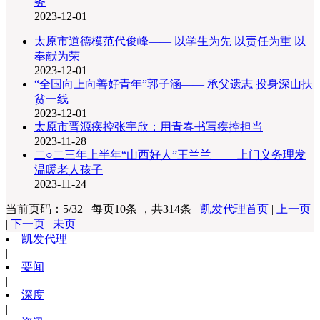
务
2023-12-01
太原市道德模范代俊峰—— 以学生为先 以责任为重 以
奉献为荣
2023-12-01
“全国向上向善好青年”郭子涵—— 承父遗志 投身深山扶
贫一线
2023-12-01
太原市晋源疾控张宇欣：用青春书写疾控担当
2023-11-28
二○二三年上半年“山西好人”王兰兰—— 上门义务理发
温暖老人孩子
2023-11-24
当前页码：5/32 每页10条 ，共314条
凯发代理首页
|
上一页
|
下一页
|
未页
凯发代理
|
要闻
|
深度
|