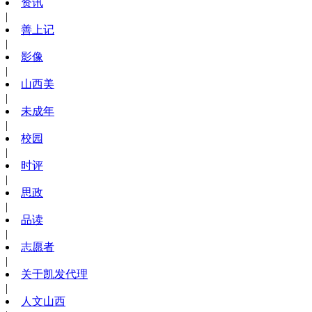
资讯
|
善上记
|
影像
|
山西美
|
未成年
|
校园
|
时评
|
思政
|
品读
|
志愿者
|
关于凯发代理
|
人文山西