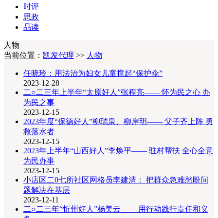
时评
思政
品读
人物
当前位置：
凯发代理
>>
人物
任晓玲：用法治为妇女儿童撑起“保护伞”
2023-12-28
二○二三年上半年“太原好人”张程亮—— 怀为民之心 办
为民之事
2023-12-15
2023年度“保德好人”柳瑞泉、柳岸明—— 父子齐上阵 勇
救落水者
2023-12-15
2023年上半年“山西好人”李焕平—— 驻村帮扶 全心全意
为民办事
2023-12-15
小店区二0七所社区网格员李建清： 把群众急难愁盼问
题解决在基层
2023-12-11
二○二三年“忻州好人”杨美云—— 用行动践行责任和义