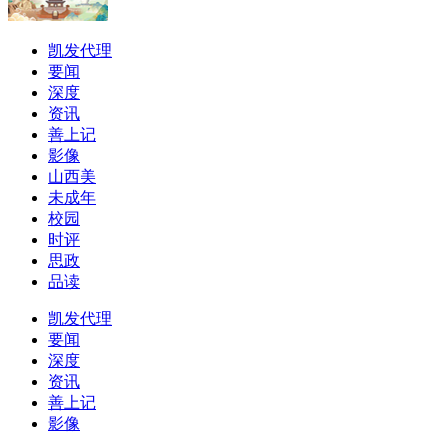
凯发代理
要闻
深度
资讯
善上记
影像
山西美
未成年
校园
时评
思政
品读
凯发代理
要闻
深度
资讯
善上记
影像