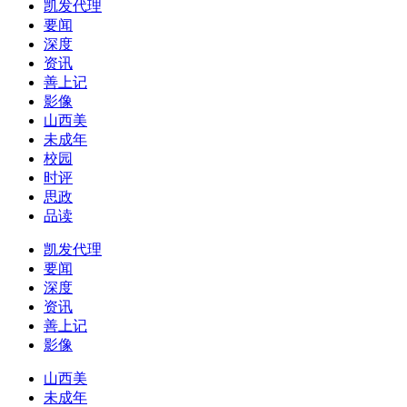
凯发代理
要闻
深度
资讯
善上记
影像
山西美
未成年
校园
时评
思政
品读
凯发代理
要闻
深度
资讯
善上记
影像
山西美
未成年