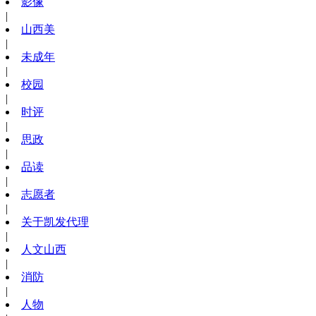
影像
|
山西美
|
未成年
|
校园
|
时评
|
思政
|
品读
|
志愿者
|
关于凯发代理
|
人文山西
|
消防
|
人物