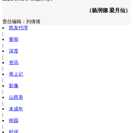
（杨润德 梁月仙）
责任编辑：
刘倩倩
凯发代理
|
要闻
|
深度
|
资讯
|
善上记
|
影像
|
山西美
|
未成年
|
校园
|
时评