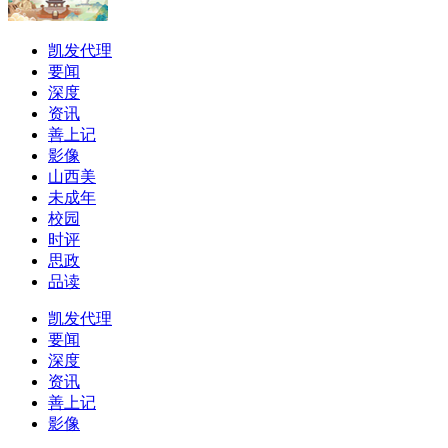
凯发代理
要闻
深度
资讯
善上记
影像
山西美
未成年
校园
时评
思政
品读
凯发代理
要闻
深度
资讯
善上记
影像