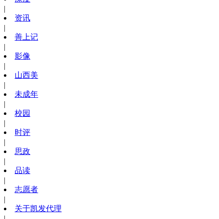
|
资讯
|
善上记
|
影像
|
山西美
|
未成年
|
校园
|
时评
|
思政
|
品读
|
志愿者
|
关于凯发代理
|