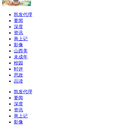
凯发代理
要闻
深度
资讯
善上记
影像
山西美
未成年
校园
时评
思政
品读
凯发代理
要闻
深度
资讯
善上记
影像