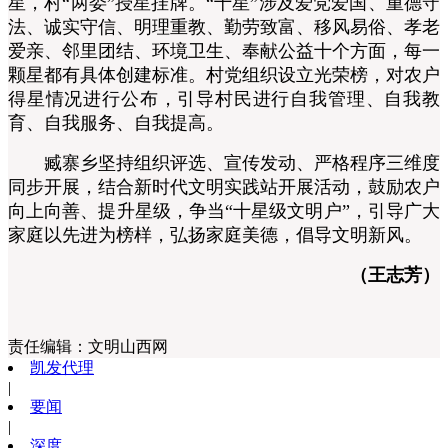
星，村“两委”授星挂牌。“十星”涉及爱党爱国、重德守
法、诚实守信、明理重教、勤劳致富、移风易俗、孝老
爱亲、邻里团结、环境卫生、奉献公益十个方面，每一
颗星都有具体创建标准。村党组织设立光荣榜，对农户
得星情况进行公布，引导村民进行自我管理、自我教
育、自我服务、自我提高。
臧寨乡坚持组织评选、宣传发动、严格程序三维度
同步开展，结合新时代文明实践站开展活动，鼓励农户
向上向善、提升星级，争当“十星级文明户”，引导广大
家庭以先进为榜样，弘扬家庭美德，倡导文明新风。
（王志芳）
责任编辑：
文明山西网
凯发代理
|
要闻
|
深度