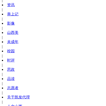
|
资讯
|
善上记
|
影像
|
山西美
|
未成年
|
校园
|
时评
|
思政
|
品读
|
志愿者
|
关于凯发代理
|