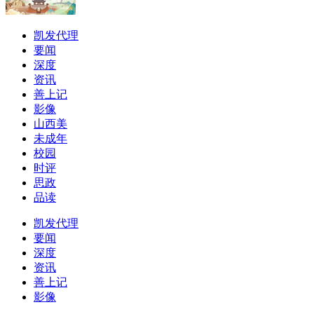
凯发代理
要闻
深度
资讯
善上记
影像
山西美
未成年
校园
时评
思政
品读
凯发代理
要闻
深度
资讯
善上记
影像