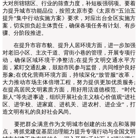
大对所辖辖区、行业的筛查力度，补短板强弱项。要着
力提升城市功能品位，按照太原市委《太原市“五治五
提升”集中行动实施方案》要求，对应出台全区实施方
案，切实担负起主体责任，确保各项任务有计划、有步
骤、分阶段推进。
在提升市容市貌、提升人居环境方面，进一步加强
对老旧小区、主次干道、背街小巷的管理，开展专项行
动，确保区域环境干净整洁;在提升文明交通水平方
面，紧盯交通乱象，鼓励市民参与监督，共同维护良好
形象;在优化营商环境方面，持续深化“放管服”改革，
大力推动市场主体倍增工程，努力提供更加优质服务;
在提高居民文明素质方面，用好用活道德模范、“时代
新人”等先进事迹，组织开展社会主义核心价值观“进社
区、进学校、进家庭、进机关、进农村、进企业”，打
造文明有礼的良好社会风尚。
要把群众满意作为文明城市创建的出发点和落脚
点，将抓党建促基层治理能力提升专项行动与全国文明