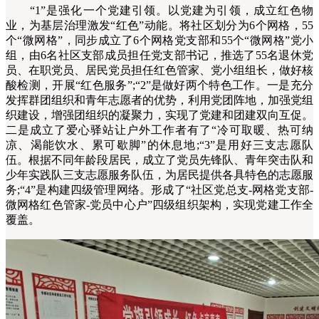
“1”是强化一个党建引领。以党建为引领，成立红色物
业，为基层治理激发“红色”动能。将社区划分为6个网格，55
个“微网格”，同步成立了6个网格党支部和55个“微网格”党小
组，由6名社区支部成员担任党支部书记，推选了55名退休党
员、在职党员、居民党员担任红色管家、党小组组长，做好核
酸检测，开展“红色服务”;“2”是做好两个特色工作。一是充分
发挥群团组织和青年志愿者的优势，利用党团阵地，加强党组
织建设，增强团组织的凝聚力，实现了党建和团建双向互促。
二是成立了爱心驿站让户外工作者有了“冷可取暖、热可纳
凉、渴能饮水、累可歇脚”的休息地;“3”是用好三支志愿队
伍。根据不同年龄段居民，成立了党员先锋队、青年突击队和
少年实践队三支志愿服务队伍，为居民提供各具特色的志愿服
务;“4”是构建四级管理网络。形成了“社区党总支-网格党支部-
微网格红色管家-党员中心户”四级组织架构，实现党建工作全
覆盖。