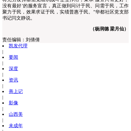
没有最好’的服务宣言，真正做到问计于民、问需于民，工作
聚力于民，效果求证于民，实绩普惠于民。”华都社区党支部
书记闫文静说。
（杨润德 梁月仙）
责任编辑：
刘倩倩
凯发代理
|
要闻
|
深度
|
资讯
|
善上记
|
影像
|
山西美
|
未成年