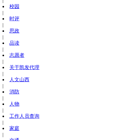
|
校园
|
时评
|
思政
|
品读
|
志愿者
|
关于凯发代理
|
人文山西
|
消防
|
人物
|
工作人员查询
|
家庭
|