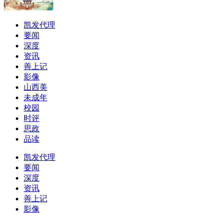
凯发代理
要闻
深度
资讯
善上记
影像
山西美
未成年
校园
时评
思政
品读
凯发代理
要闻
深度
资讯
善上记
影像