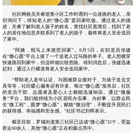
社区网格员关睿巡查小区工作时遇到一位迷路的老人，亲
切询问下，得知老人的“微心愿”是回家吃饭。通过老人的描
述，关睿了解到老人孩子的姓名，查找社区底簿后，找到了老
人的居住地信息并联系到了老人的孩子，最终将老人安全送回
了家中。
“阿姨，我马上来接您回家”。8月5日，在职党员张婕
在“微心愿”平台上接了一个送老人过马路的单子。老人想横穿
快速路回到家中，但这样做比较危险。得到消息后，张婕迅速
赶到，通过人行横道将老人安全送回家中。
“帮助老人老年认证、与困难群众接对子、为孩子送去文
具等等，社区暖心服务还有许多。每次“微心愿”发布后，社区
的党员干部、志愿者及爱心人士都能迅速响应。通过“微服
务”平台，我们能持续为小区居民办实事、办好事，以群众民
生“微工程”，圆梦“微心愿”，赋能“微治理”，不断提升居民们
的获得感、幸福感和安全感。”社区书记刘晖表示。
截至目前，罗城街道第三社区已达成“微心愿”32个，受益
群众60余人，其他“微心愿”正在积极点亮中。