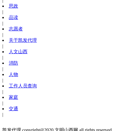
|
思政
|
品读
|
志愿者
|
关于凯发代理
|
人文山西
|
消防
|
人物
|
工作人员查询
|
家庭
|
交通
|
凯发代理 copyright@2020 文明山西网 all rights reserved