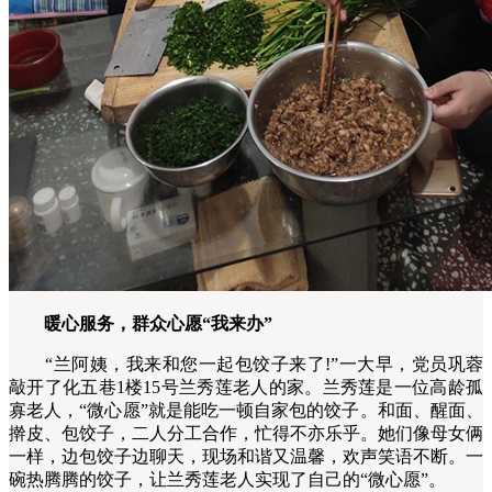
暖心服务，群众心愿“我来办”
“兰阿姨，我来和您一起包饺子来了!”一大早，党员巩蓉
敲开了化五巷1楼15号兰秀莲老人的家。兰秀莲是一位高龄孤
寡老人，“微心愿”就是能吃一顿自家包的饺子。和面、醒面、
擀皮、包饺子，二人分工合作，忙得不亦乐乎。她们像母女俩
一样，边包饺子边聊天，现场和谐又温馨，欢声笑语不断。一
碗热腾腾的饺子，让兰秀莲老人实现了自己的“微心愿”。