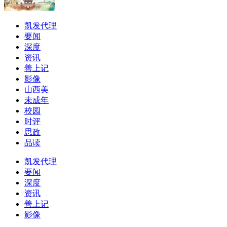
凯发代理
要闻
深度
资讯
善上记
影像
山西美
未成年
校园
时评
思政
品读
凯发代理
要闻
深度
资讯
善上记
影像