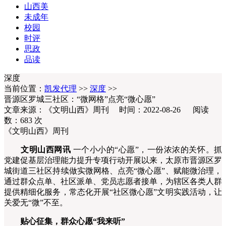
山西美
未成年
校园
时评
思政
品读
深度
当前位置：
凯发代理
>>
深度
>>
晋源区罗城三社区：“微网格”点亮“微心愿”
文章来源：《文明山西》周刊 时间：2022-08-26 阅读
数：
683
次
《文明山西》周刊
文明山西网讯
一个小小的“心愿”，一份浓浓的关怀。抓
党建促基层治理能力提升专项行动开展以来，太原市晋源区罗
城街道三社区持续做实微网格、点亮“微心愿”、赋能微治理，
通过群众点单、社区派单、党员志愿者接单，为辖区各类人群
提供精细化服务，常态化开展“社区微心愿”文明实践活动，让
关爱无“微”不至。
贴心征集，群众心愿“我来听”