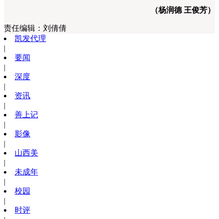
（杨润德 王俊芳）
责任编辑：
刘倩倩
凯发代理
|
要闻
|
深度
|
资讯
|
善上记
|
影像
|
山西美
|
未成年
|
校园
|
时评