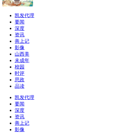
凯发代理
要闻
深度
资讯
善上记
影像
山西美
未成年
校园
时评
思政
品读
凯发代理
要闻
深度
资讯
善上记
影像