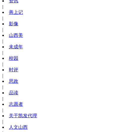
资讯
|
善上记
|
影像
|
山西美
|
未成年
|
校园
|
时评
|
思政
|
品读
|
志愿者
|
关于凯发代理
|
人文山西