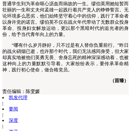
普通学生到为革命呕心沥血而病故的一生。缪伯英用她短暂而
壮丽的一生和丈夫何孟雄一起践行着共产党人的铮铮誓言。无
论环境多么恶劣，他们始终坚守着心中的信仰，践行了革命者
以身许党的诺言。缪伯英不仅在战火年代带动了无数群众投身
革命、投身妇女解放运动，更以那个黑暗时代的追光者的身
份，给予当代青年向上的力量。
“哪有什么岁月静好，只不过是有人替你负重前行。”昨日
的战火硝烟已逝，也许那个时代，我们无法感同身受，但大家
却真实地被他们英勇无畏、舍身忘死的精神深深感动着，也被
这种向上的力量默默引导着。大家纷纷表示，要传承革命精
神，践行初心使命，做合格党员。
（苗臻）
责任编辑：
陈雯媛
凯发代理
|
要闻
|
深度
|