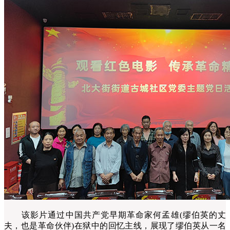
该影片通过中国共产党早期革命家何孟雄(缪伯英的丈
夫，也是革命伙伴)在狱中的回忆主线，展现了缪伯英从一名