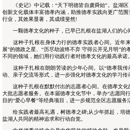
《史记》中记载：“天下明德皆自虞舜始”。盐湖区，
创新文化载体丰富德孝内涵，助推德孝实践向更广范围
行业，其效果显著，其成绩斐然!
一颗德孝文化的种子，已早已扎根在盐湖人们的心
这种子扎根在身体力行的德孝实践者心间。近年来，盐
展”的德政之星、“历尽劫波终不弃 守得云开见月明”的
不同的领域，她们用行动践行者对德孝文化的最高承诺
这种子扎根在朗朗苦读的少年心间。以“德孝我传承
动、亲子交流等形式，进一步强化对德孝文化的学习传
这种子扎根在默默付出的志愿者心间。在德孝文化的感召
大批志愿者服务。在本届德孝文化节中，举办“志愿同行
目的“爱心早餐”等经典项目，进一步规范全区志愿服
给实践者最高礼遇，树德孝之碑;从少年抓起，培德孝之
盐湖人共同的精神追求和行动自觉。