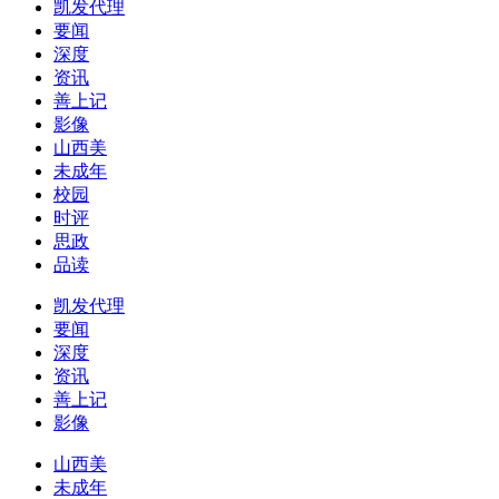
凯发代理
要闻
深度
资讯
善上记
影像
山西美
未成年
校园
时评
思政
品读
凯发代理
要闻
深度
资讯
善上记
影像
山西美
未成年