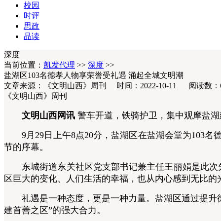
校园
时评
思政
品读
深度
当前位置：
凯发代理
>>
深度
>>
盐湖区103名德孝人物享荣誉受礼遇 涌起全城文明潮
文章来源：《文明山西》周刊 时间：2022-10-11 阅读数：
《文明山西》周刊
文明山西网讯
警车开道，铁骑护卫，集中观摩盐湖建
9月29日上午8点20分，盐湖区在盐湖会堂为103
节的序幕。
东城街道东关社区党支部书记兼主任王丽娟是此次先
区巨大的变化、人们生活的幸福，也从内心感到无比的
礼遇是一种态度，更是一种力量。盐湖区通过提升德孝
建首善之区”的强大合力。