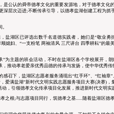
是公认的舜帝德孝文化的重要发源地，对于德孝文化的传
更深层次迈进;不断传承引导，以德孝盐湖创建工程为抓手
间。
湖区已评选出数千名道德实践者，她们是“敬业勇担当
孝顺媳妇、“一支粉笔 两袖清风 三尺讲台 四季耕耘”的最
。
”为主题的班会活动，不时在盐湖区各个学校展开，朗
承，推动孝老爱亲优秀品德的传承与发扬，使中华优秀传
下，盐湖区志愿者服务涌现出“红手环”、“红袖章”、“蓝
，爱满盐湖”新时代文明实践志愿服务项目大赛(决赛)，
务活动，引领德孝文化传承项目化发展，推进新时代文明实
根;与志愿项目同行，筑德孝之基.....随着盐湖区德