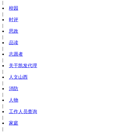
|
校园
|
时评
|
思政
|
品读
|
志愿者
|
关于凯发代理
|
人文山西
|
消防
|
人物
|
工作人员查询
|
家庭
|