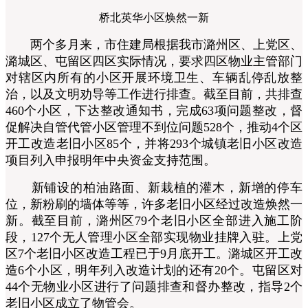
桥北英华小区焕然一新
两个多月来，市住建局根据我市潞州区、上党区、
潞城区、屯留区四区实际情况，要求四区物业主管部门
对辖区内所有的小区开展环境卫生、车辆乱停乱放整
治，以及文明劝导等工作进行排查。截至目前，共排查
460个小区，下达整改通知书，完成63项问题整改，督
促解决自管代管小区管理不到位问题528个，推动4个区
开工改造老旧小区85个，并将293个城镇老旧小区改造
项目列入申报明年中央资金支持范围。
新铺设的柏油路面、新栽植的灌木，新增的停车
位，新粉刷的墙体等等，许多老旧小区经过改造焕然一
新。截至目前，潞州区79个老旧小区全部进入施工阶
段，127个无人管理小区全部实现物业挂牌入驻。上党
区7个老旧小区改造工程已于9月底开工。潞城区开工改
造6个小区，明年列入改造计划的还有20个。屯留区对
44个无物业小区进行了问题排查和督办整改，指导2个
老旧小区成立了物管会。