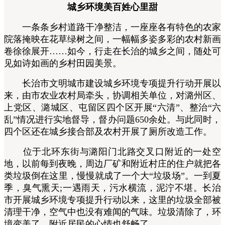
城乡环境美百姓心里甜
一条条乡村道路干净整洁，一座座各有特色的农家
院落掩映在花草绿树之间，一幅幅多姿多彩的农村新画
卷徐徐展开……如今，行走在长治的城乡之间，随处可
见如诗如画的乡村田园美景。
长治市文明城市建设城乡环境专项提升行动开展以
来，由市农业农村局牵头，协调相关单位，对潞州区、
上党区、潞城区、屯留区四个区开展“六清”、整治“六
乱”情况进行实地督导，督办问题650余处。与此同时，
四个区还在城乡接合部及农村开展了厕所改造工作。
位于北环东街与潞阳门北路交叉口附近的一处空
地，以前每到夜晚，周边厂矿和附近村庄的住户就把各
类垃圾倒在这里，慢慢就成了一个大“垃圾场”。一到夏
季，臭气熏天;一遇雨天，污水横流，泥泞不堪。长治
市开展城乡环境专项提升行动以来，这里的垃圾全部被
清理干净，空气中也没有难闻的气味。垃圾清除了，环
境变美了，附近居民的心情也舒畅了。