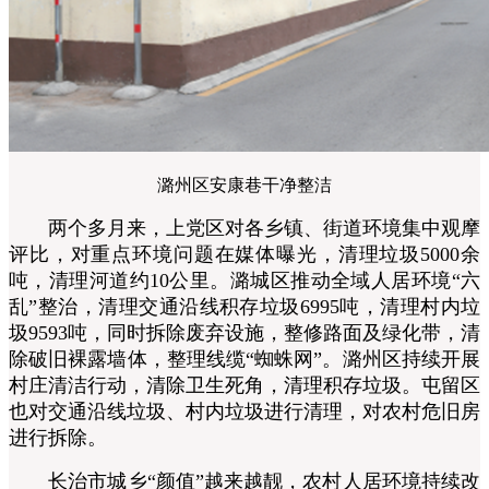
潞州区安康巷干净整洁
两个多月来，上党区对各乡镇、街道环境集中观摩
评比，对重点环境问题在媒体曝光，清理垃圾5000余
吨，清理河道约10公里。潞城区推动全域人居环境“六
乱”整治，清理交通沿线积存垃圾6995吨，清理村内垃
圾9593吨，同时拆除废弃设施，整修路面及绿化带，清
除破旧裸露墙体，整理线缆“蜘蛛网”。潞州区持续开展
村庄清洁行动，清除卫生死角，清理积存垃圾。屯留区
也对交通沿线垃圾、村内垃圾进行清理，对农村危旧房
进行拆除。
长治市城乡“颜值”越来越靓，农村人居环境持续改