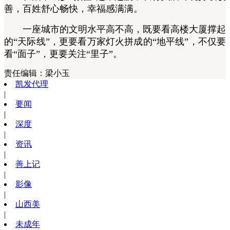
善，百姓舒心畅快，幸福感满满。
一座城市的文明水平高不高，既要看高楼大厦撑起
的“天际线”，更要看万家灯火拼成的“地平线”，不仅要
看“面子”，更要关注“里子”。
责任编辑：
梁小玉
凯发代理
|
要闻
|
深度
|
资讯
|
善上记
|
影像
|
山西美
|
未成年