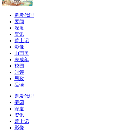
凯发代理
要闻
深度
资讯
善上记
影像
山西美
未成年
校园
时评
思政
品读
凯发代理
要闻
深度
资讯
善上记
影像