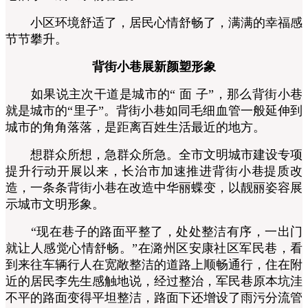
小区环境舒适了，居民心情舒畅了，满满的幸福感
节节攀升。
背街小巷展新颜塑形象
如果说主次干道是城市的“ 面 子”，那么背街小巷
就是城市的“里子”。背街小巷如同毛细血管一般延伸到
城市的角角落落，是距离百姓生活最近的地方。
想群众所想，急群众所急。全市文明城市建设专项
提升行动开展以来，长治市加速推进背街小巷提质改
造，一条条背街小巷在改造中华丽蝶变，以靓丽姿容展
示城市文明形象。
“现在巷子的路面平整了，处处整洁有序，一出门
就让人感觉心情舒畅。”在潞州区安康社区军民巷，看
到来往车辆行人在宽敞整洁的道路上顺畅通行，住在附
近的居民李先生感触地说，经过整治，军民巷原本坑洼
不平的路面变得平坦整洁，路面下还增设了雨污分流管