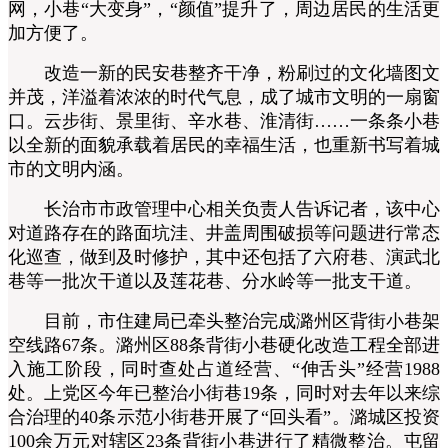
网，小巷“大变身”，“颜值”提升了，周边居民的生活更
加方便了。
改造一新的民安巷整齐干净，粉刷过的文化墙图文
并茂，洋溢着浓浓的时代气息，成了城市文明的一扇窗
口。云步街、景里街、辛水巷、淮清街……一条条小巷
以全新的面貌承载着居民的幸福生活，也重新书写着城
市的文明内涵。
长治市市政管理中心相关负责人告诉记者，该中心
对道路存在的路面坑洼、井盖周围破损等问题进行常态
化巡查，做到及时修护，其中还包括了六府巷、演武北
巷等一批次干道以及莲花巷、分水岭等一批支干道。
目前，市住建局已牵头整治完成潞州区背街小巷架
空线路67条。潞州区88条背街小巷硬化改造工程全部进
入施工阶段，同时查处占道经营、“伸舌头”经营1988
处。上党区今年已整治小街巷19条，同时对去年以来综
合治理的40条示范小街巷开展了“回头看”。潞城区投资
100余万元对辖区23条背街小巷进行了精微整治。屯留