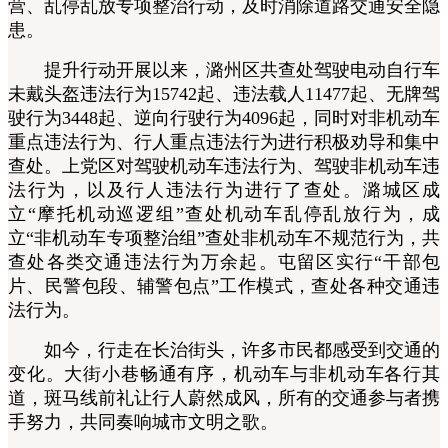
营、乱停乱放专项整治行动，及时消除道路交通安全隐
患。
提升行动开展以来，潞州区共查处驾驶电动自行车
未戴头盔违法行为15742起、违法载人11477起、无牌驾
驶行为3448起、逆向行驶行为4096起，同时对非机动车
重点违法行为、行人重点违法行为进行积极劝导和集中
查处。上党区对驾驶机动车违法行为、驾驶非机动车违
法行为，以及行人违法行为进行了查处。潞城区成
立“摩托机动巡逻组”查处机动车乱停乱放行为，成
立“非机动车专项整治组”查处非机动车不规范行为，共
查处各类交通违法行为万余起。屯留区实行“干部包
片、民警包段、辅警包点”工作模式，查处各种交通违
法行为。
如今，行走在长治街头，许多市民都感受到交通的
变化。大街小巷畅通有序，机动车与非机动车各行其
道，斑马线前礼让行人蔚然成风，所有的交通参与者携
手努力，共同奏响城市文明之歌。