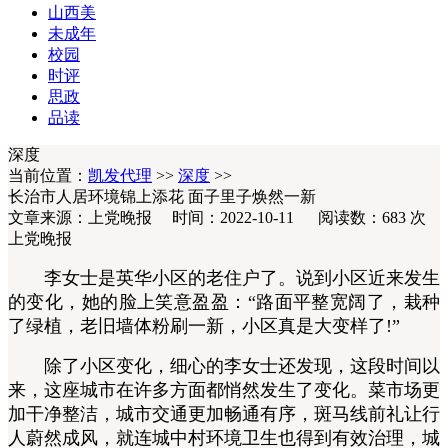
山西美
未成年
校园
时评
思政
品读
深度
当前位置：
凯发代理
>>
深度
>>
长治市人居环境锦上添花 面子里子焕然一新
文章来源：上党晚报 时间：2022-10-11 阅读数：
683
次
上党晚报
李女士是英华小区的老住户了。说到小区近来发生
的变化，她的脸上笑意盈盈：“路面平整宽阔了，栽种
了绿植，老旧墙体粉刷一新，小区真是大变样了!”
除了小区变化，细心的李女士还发现，这段时间以
来，这座城市在许多方面都悄然发生了变化。菜市场更
加干净整洁，城市交通更加畅通有序，斑马线前礼让行
人蔚然成风，就连城中村环境卫生也得到有效治理，城