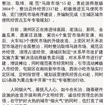
整治、取缔、规 范“马路市场”15 处，查处游商散贩
3804个，整治店外经营2317处，积极推进五马便民市
场、宏门便民市场有序建设，并编制完成《主城区城市
便民经营点五年专项规划》。
目前，潞州区正在推进绿嘉园、老顶山、新民、金
鑫瓜果、鹿家庄昌隆、紫坊6个集贸市场和安康、柏
后、火车站3个便民市场的升级改造。上党区对天禾农
贸市场进行全面整治，同时整治取缔马路市场、规范店
外经营、清理占道经营。潞城区制定“水系早市改扩建
实施方案”解决流动商贩售卖问题，对水系早市进行扩
建，增设摊位，同时规范夜市经营时段，引导流动摊贩
入市经营。屯留区在南街新华市场、西街小吃市场实行
定区域、定时段管理，规划设置便民经营点45处，同时
以5条路为重点集中开展“十乱”专项整治行动。
人间烟火气，最抚凡人心。如今在长治，随着硬件
设施的改造升级和商户文明经营、诚信经营理念的加
强，在守护好火热的城市“烟火气”的同时，也打造了城