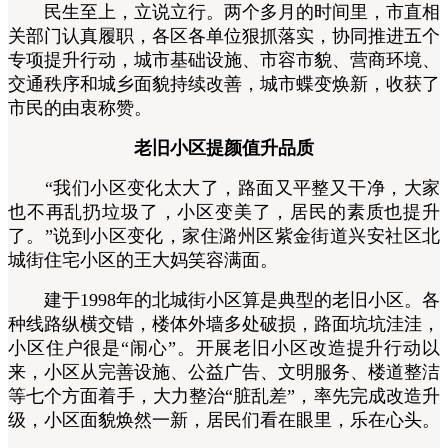
民生至上，立说立行。两个多月的时间里，市直相
关部门认真履职，各区各单位狠抓落实，协同推进五个
专项提升行动，城市基础设施、市容市貌、营商环境、
交通秩序和城乡面貌持续改善，城市蝶变焕新，收获了
市民的由衷称赞。
老旧小区提颜值升品质
“我们小区变化太大了，路面又平整又干净，大家
也不再乱扔垃圾了，小区变美了，居民的素质也提升
了。”说到小区变化，家住潞州区紫金街道兴安社区北
城街住宅小区的王大妈笑容满面。
建于1998年的北城街小区算是典型的老旧小区。各
种线路纵横交错，楼体外墙多处破损，路面坑坑洼洼，
小区住户很是“闹心”。开展老旧小区改造提升行动以
来，小区从完善设施、公益广告、文明服务、楼道整洁
等七个方面着手，大力整治“脏乱差”，率先完成改造升
级，小区面貌焕然一新，居民们看在眼里，乐在心头。