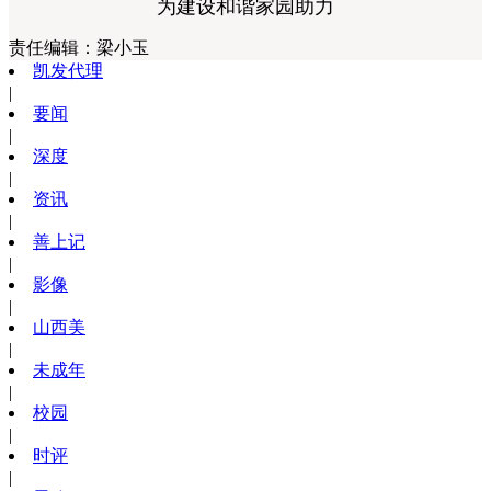
为建设和谐家园助力
责任编辑：
梁小玉
凯发代理
|
要闻
|
深度
|
资讯
|
善上记
|
影像
|
山西美
|
未成年
|
校园
|
时评
|