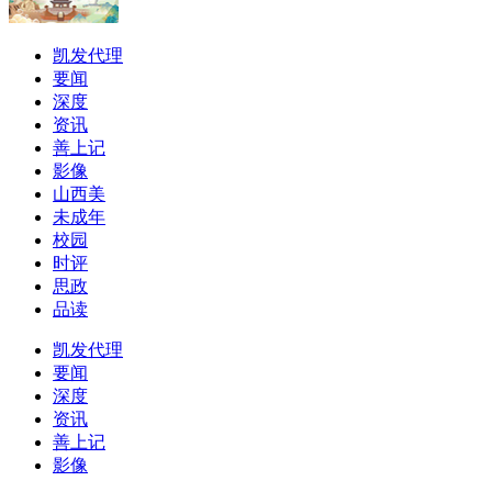
凯发代理
要闻
深度
资讯
善上记
影像
山西美
未成年
校园
时评
思政
品读
凯发代理
要闻
深度
资讯
善上记
影像