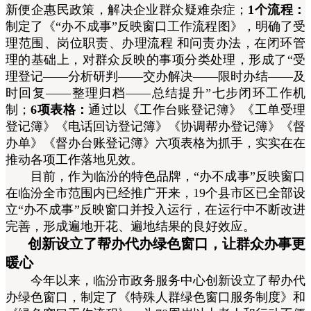
新便企惠民政策，解决企业群众疑难杂症
；
1个流程：
制定了《“办不成事”反映窗口工作流程图》，明确了受
理范围、岗位职责、办理流程 和问责办法，在闭环管
理的基础上，对群众反映的事项分类处理，形成了“受
理登记
——
分析研判
——
交办解决
——
限时办结
——
及
时回复
——
整理归档
——
总结提升”七步闭环工作机
制
；
6项表格：
通过以《工作台账登记簿》《工单受理
登记簿》《电话回访登记簿》《协调帮办登记簿》《督
办单》《督办台账登记簿》六项表格为抓手，实实在在
推动各项工作落地见效。
目前，作为临汾的特色品牌，“办不成事”反映窗口
在临汾全市范围内已经推广开来，19个县市区已全部设
立“办不成事”反映窗口并投入运行，在运行中不断改进
完善，形成遍地开花、遍地结果的良好效应。
创新设立了帮办代办绿色窗口，让群众办事更
暖心
今年以来，临汾市政务服务中心创新设立了帮办代
办绿色窗口，制定了《特殊人群绿色窗口服务制度》和