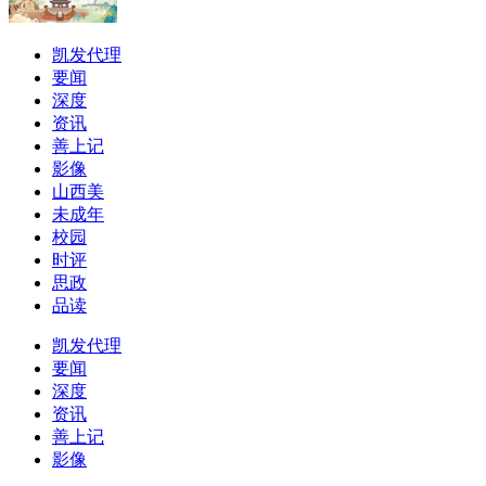
凯发代理
要闻
深度
资讯
善上记
影像
山西美
未成年
校园
时评
思政
品读
凯发代理
要闻
深度
资讯
善上记
影像