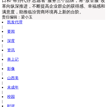
口和“帮办代办 志愿者”服务三个品牌，将“放管服”改
革向纵深推进
，
不断提高企业群众的获得感、幸福感和
满意度，助推临汾营商环境再上新的台阶。
责任编辑：
梁小玉
凯发代理
|
要闻
|
深度
|
资讯
|
善上记
|
影像
|
山西美
|
未成年
|
校园
|
时评