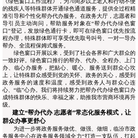
《绿色窗口工作流程》，为70周岁以上老人和行动不便
的残疾人等特殊群体开通绿色通道服务，提供全过程精
准引导和个性化帮办代办服务。在政务大厅，志愿者和
导引员主动询问，帮助服务对象在“帮办代办绿色窗
口”登记，发放绿色通行卡，即可在绿色窗口优先按流
程办理，特殊群体即可享受优先取号叫号、一对一导办
帮办、全流程保姆式服务
。
绿色窗口开展以来，受到了社会各界和广大群众的
一致好评。
绿色窗口推行的帮办、代办、全程办、上门
办、临心办服务，把贴心、暖心、服务送到群众心坎
上，让特殊群众感受到党的关怀、政务的关心，感受到
政务服务的速度和温度，感受到政务人与群众心连
心、“临”心办。
我们将持续努力把帮办代办绿色窗口办
成特殊群体的快乐、幸福之家，助推我市营商环境再升
级。
建立“帮办代办 志愿者”常态化服务模式，让
群众办事更舒心
为进一步将政务服务做优、做强、做细，临汾市政
务服务中心在政务服务领域全力“打造一支队伍，扛起