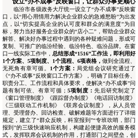
设立“办不成事”反映窗口，让群众办事更顺心
临汾市各级政务大厅统一设立了“办不成事”反映窗
口，以“用心用情用力解决企业群众的急难愁盼”为出发
点，
以“切实提高企业的认可度和群众的满意度”为目
标，努力当好服务企业群众的“店小二”，帮助企业群众
解答、解决好办事过程中遇到的各种疑难问题，形成可
复制、可推广的临汾经验、临汾特色、临汾品牌。在窗
口一线实际工作中，
总结形成“1516”工作法，即利用好
1个方案、5项制度、1个流程、6项表格，
做到全流程、
无死角有章可循。
1个方案：
局党组会议研究通过了
《“办不成事”反映窗口工作方案》，明确了目标任务、
职责分工、工作流程和具体要求，使解决“办不成事”问
题有制可依、有章可循
；
5项制度：
先后研究制定了
《窗口管理制度》《跟踪督办制度》《电话回访制度》
《三级联动工作机制》《联席会议制度》，从人员管
理、受理督办、回访检查、破解难题等方面进行了详细
规定，建立了“群众反映，科室报到”“专班吹哨，部门
报到”的三级快速响应机制，构建起便捷高效的服务模
式，发挥联席会议机制的作用，打通部门之间壁垒，创