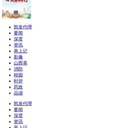
凯发代理
要闻
深度
资讯
善上记
影像
山西美
消防
校园
时评
思政
品读
凯发代理
要闻
深度
资讯
善上记