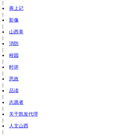
|
善上记
|
影像
|
山西美
|
消防
|
校园
|
时评
|
思政
|
品读
|
志愿者
|
关于凯发代理
|
人文山西
|