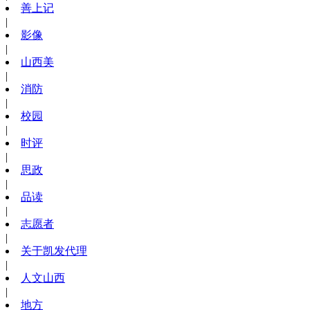
善上记
|
影像
|
山西美
|
消防
|
校园
|
时评
|
思政
|
品读
|
志愿者
|
关于凯发代理
|
人文山西
|
地方