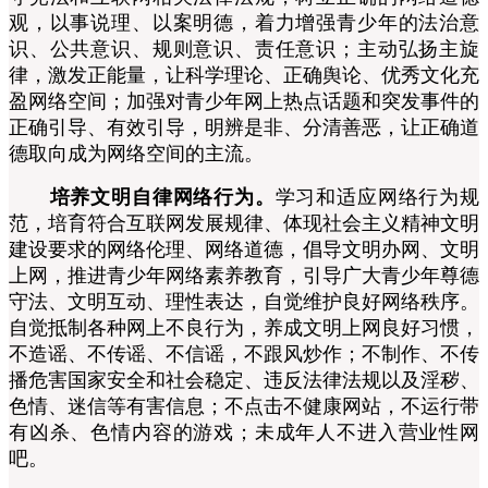
观，以事说理、以案明德，着力增强青少年的法治意
识、公共意识、规则意识、责任意识；主动弘扬主旋
律，激发正能量，让科学理论、正确舆论、优秀文化充
盈网络空间；加强对青少年网上热点话题和突发事件的
正确引导、有效引导，明辨是非、分清善恶，让正确道
德取向成为网络空间的主流。
培养文明自律网络行为。
学习和适应网络行为规
范，培育符合互联网发展规律、体现社会主义精神文明
建设要求的网络伦理、网络道德，倡导文明办网、文明
上网，推进青少年网络素养教育，引导广大青少年尊德
守法、文明互动、理性表达，自觉维护良好网络秩序。
自觉抵制各种网上不良行为，养成文明上网良好习惯，
不造谣、不传谣、不信谣，不跟风炒作；不制作、不传
播危害国家安全和社会稳定、违反法律法规以及淫秽、
色情、迷信等有害信息；不点击不健康网站，不运行带
有凶杀、色情内容的游戏；未成年人不进入营业性网
吧。