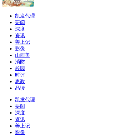
凯发代理
要闻
深度
资讯
善上记
影像
山西美
消防
校园
时评
思政
品读
凯发代理
要闻
深度
资讯
善上记
影像