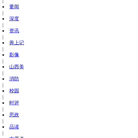
|
要闻
|
深度
|
资讯
|
善上记
|
影像
|
山西美
|
消防
|
校园
|
时评
|
思政
|
品读
|