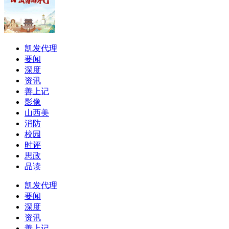
凯发代理
要闻
深度
资讯
善上记
影像
山西美
消防
校园
时评
思政
品读
凯发代理
要闻
深度
资讯
善上记