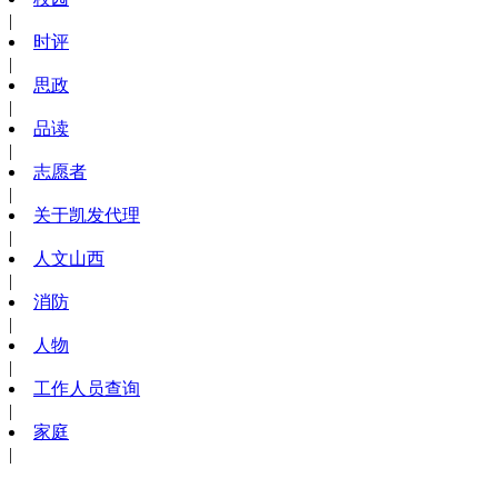
|
时评
|
思政
|
品读
|
志愿者
|
关于凯发代理
|
人文山西
|
消防
|
人物
|
工作人员查询
|
家庭
|