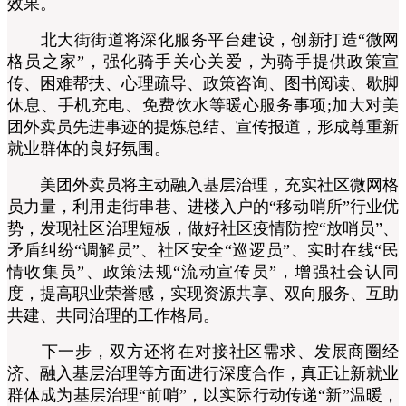
效果。
北大街街道将深化服务平台建设，创新打造“微网
格员之家”，强化骑手关心关爱，为骑手提供政策宣
传、困难帮扶、心理疏导、政策咨询、图书阅读、歇脚
休息、手机充电、免费饮水等暖心服务事项;加大对美
团外卖员先进事迹的提炼总结、宣传报道，形成尊重新
就业群体的良好氛围。
美团外卖员将主动融入基层治理，充实社区微网格
员力量，利用走街串巷、进楼入户的“移动哨所”行业优
势，发现社区治理短板，做好社区疫情防控“放哨员”、
矛盾纠纷“调解员”、社区安全“巡逻员”、实时在线“民
情收集员”、政策法规“流动宣传员”，增强社会认同
度，提高职业荣誉感，实现资源共享、双向服务、互助
共建、共同治理的工作格局。
下一步，双方还将在对接社区需求、发展商圈经
济、融入基层治理等方面进行深度合作，真正让新就业
群体成为基层治理“前哨”，以实际行动传递“新”温暖，