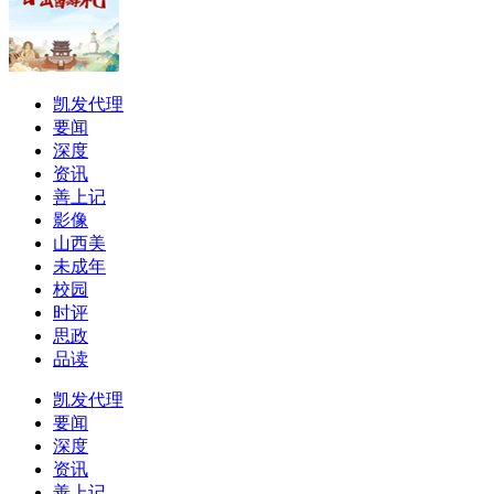
凯发代理
要闻
深度
资讯
善上记
影像
山西美
未成年
校园
时评
思政
品读
凯发代理
要闻
深度
资讯
善上记