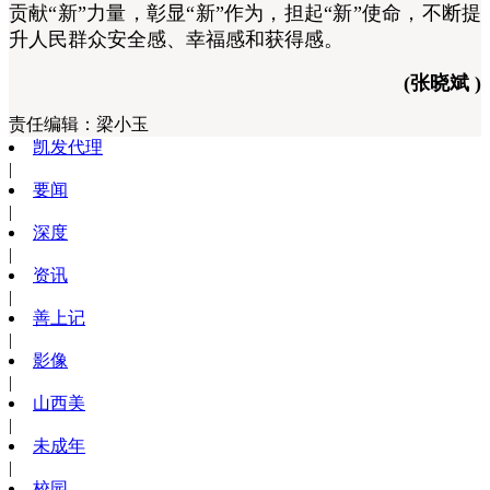
贡献“新”力量，彰显“新”作为，担起“新”使命，不断提
升人民群众安全感、幸福感和获得感。
(张晓斌 )
责任编辑：
梁小玉
凯发代理
|
要闻
|
深度
|
资讯
|
善上记
|
影像
|
山西美
|
未成年
|
校园