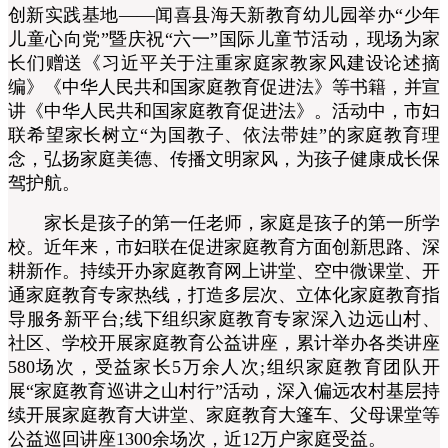
创新实践基地——闻喜县海天新教育幼儿园举办“少年
儿童心向党”暨庆祝“六一”国际儿童节活动，现场为家
长们赠送《习近平关于注重家庭家教家风建设论述摘
编》《中华人民共和国家庭教育促进法》等书籍，并宣
讲《中华人民共和国家庭教育促进法》。活动中，市妇
联希望家长树立“为国教子、依法带娃”的家庭教育理
念，弘扬家庭美德、传播文明家风，为孩子健康成长保
驾护航。
家长是孩子的第一任老师，家庭是孩子的第一所学
校。近年来，市妇联在促进家庭教育方面创新思路、深
耕新作。持续开办家庭教育网上讲堂、空中微课堂、开
通家庭教育专家热线，打造多层次、立体化家庭教育指
导服务新平台;线下组织家庭教育专家深入边远山村、
社区、学校开展家庭教育公益讲座，累计举办各类讲座
580场次，受益家长5万余人次;组织家庭教育团队开
展“家庭教育巡讲之山村行”活动，深入偏远农村基层持
续开展家庭教育大讲堂、家庭教育大篷车、父母课堂等
公益巡回讲座1300余场次，近12万户家庭受益。