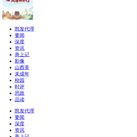
凯发代理
要闻
深度
资讯
善上记
影像
山西美
未成年
校园
时评
思政
品读
凯发代理
要闻
深度
资讯
善上记