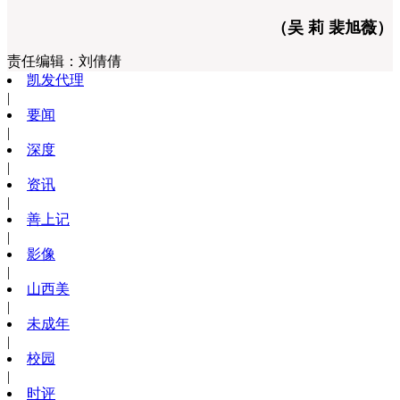
（吴 莉 裴旭薇）
责任编辑：
刘倩倩
凯发代理
|
要闻
|
深度
|
资讯
|
善上记
|
影像
|
山西美
|
未成年
|
校园
|
时评