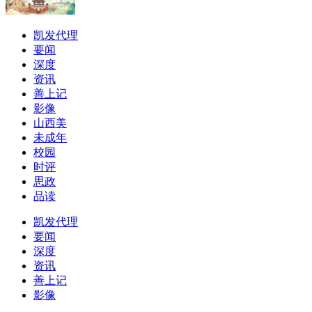
凯发代理
要闻
深度
资讯
善上记
影像
山西美
未成年
校园
时评
思政
品读
凯发代理
要闻
深度
资讯
善上记
影像