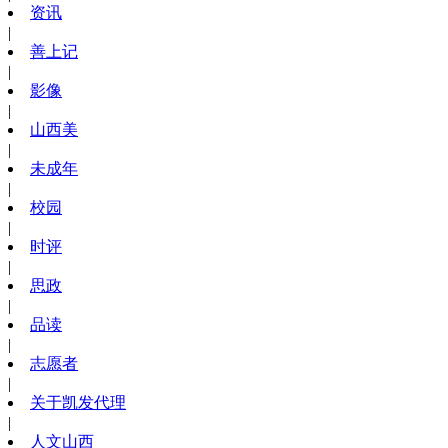
资讯
|
善上记
|
影像
|
山西美
|
未成年
|
校园
|
时评
|
思政
|
品读
|
志愿者
|
关于凯发代理
|
人文山西