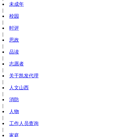
未成年
|
校园
|
时评
|
思政
|
品读
|
志愿者
|
关于凯发代理
|
人文山西
|
消防
|
人物
|
工作人员查询
|
家庭