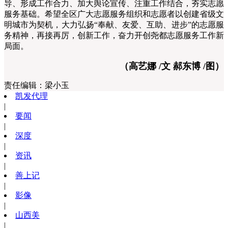
导、形成工作合力、加大舆论宣传、注重工作结合，夯实志愿
服务基础。希望全区广大志愿服务组织和志愿者以创建省级文
明城市为契机，大力弘扬“奉献、友爱、互助、进步”的志愿服
务精神，再接再厉，创新工作，奋力开创尧都志愿服务工作新
局面。
（高艺娜 /文 郝东博 /图）
责任编辑：
梁小玉
凯发代理
|
要闻
|
深度
|
资讯
|
善上记
|
影像
|
山西美
|