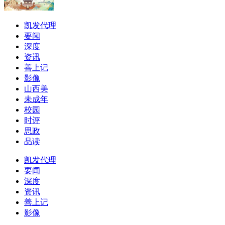
凯发代理
要闻
深度
资讯
善上记
影像
山西美
未成年
校园
时评
思政
品读
凯发代理
要闻
深度
资讯
善上记
影像