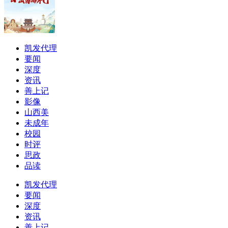
凯发代理
要闻
深度
资讯
善上记
影像
山西美
未成年
校园
时评
思政
品读
凯发代理
要闻
深度
资讯
善上记