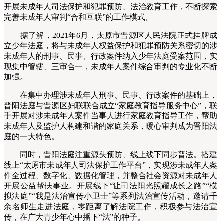
开展未成年人司法保护和犯罪预防、法治教育工作，不断探索
完善未成年人审判“合和互联”的工作模式。
据了解，2021年6月，太原市晋源区人民法院正式挂牌成
立少年法庭，将与未成年人权益保护和犯罪预防关系密切的涉
未成年人的刑事、民事、行政案件纳入少年法庭受案范围，实
现集中管辖、三审合一，未成年人案件综合审判的专业化不断
加强。
在集中办理涉未成年人刑事、民事、行政案件的基础上，
晋阳法庭与晋源区妇联联合成立“家庭教育指导服务中心”，联
手开展对涉未成年人案件当事人进行家庭教育指导工作，帮助
未成年人及监护人构建和谐的家庭关系，暖心审判成为晋阳法
庭的一大特色。
同时，晋阳法庭注重源头预防、线上线下同步普法。搭建
线上“太原市未成年人司法保护工作平台”，实现涉未成年人案
件全过程、数字化、数据化管理，并整合社会资源对未成年人
开展公益帮扶事业。开展线下“让司法阳光照耀成长之路”“模
拟法庭”“我是法治宣传小卫士”等系列法治宣传活动，邀请千
余名师生走进法庭，零距离了解法院工作，积极参与法治宣
传，在广大青少年心中播下“法”的种子。