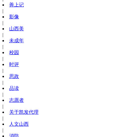
善上记
|
影像
|
山西美
|
未成年
|
校园
|
时评
|
思政
|
品读
|
志愿者
|
关于凯发代理
|
人文山西
|
消防