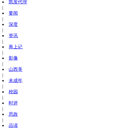
凯发代理
|
要闻
|
深度
|
资讯
|
善上记
|
影像
|
山西美
|
未成年
|
校园
|
时评
|
思政
|
品读