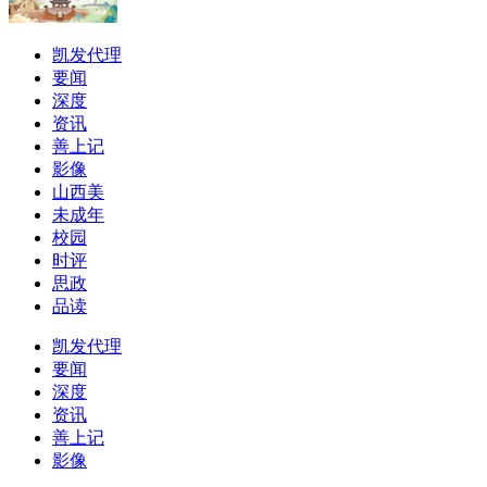
凯发代理
要闻
深度
资讯
善上记
影像
山西美
未成年
校园
时评
思政
品读
凯发代理
要闻
深度
资讯
善上记
影像