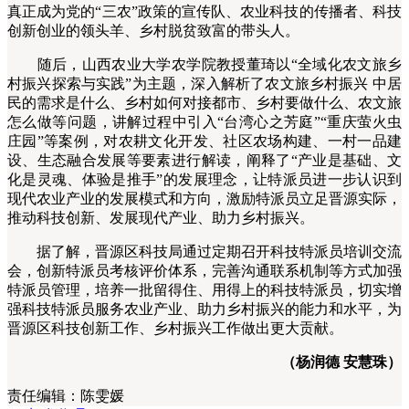
真正成为党的“三农”政策的宣传队、农业科技的传播者、科技
创新创业的领头羊、乡村脱贫致富的带头人。
随后，山西农业大学农学院教授董琦以“全域化农文旅乡
村振兴探索与实践”为主题，深入解析了农文旅乡村振兴 中居
民的需求是什么、乡村如何对接都市、乡村要做什么、农文旅
怎么做等问题，讲解过程中引入“台湾心之芳庭”“重庆萤火虫
庄园”等案例，对农耕文化开发、社区农场构建、一村一品建
设、生态融合发展等要素进行解读，阐释了“产业是基础、文
化是灵魂、体验是推手”的发展理念，让特派员进一步认识到
现代农业产业的发展模式和方向，激励特派员立足晋源实际，
推动科技创新、发展现代产业、助力乡村振兴。
据了解，晋源区科技局通过定期召开科技特派员培训交流
会，创新特派员考核评价体系，完善沟通联系机制等方式加强
特派员管理，培养一批留得住、用得上的科技特派员，切实增
强科技特派员服务农业产业、助力乡村振兴的能力和水平，为
晋源区科技创新工作、乡村振兴工作做出更大贡献。
（杨润德 安慧珠）
责任编辑：
陈雯媛