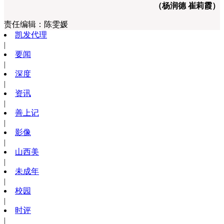
（杨润德 崔莉霞）
责任编辑：
陈雯媛
凯发代理
|
要闻
|
深度
|
资讯
|
善上记
|
影像
|
山西美
|
未成年
|
校园
|
时评
|