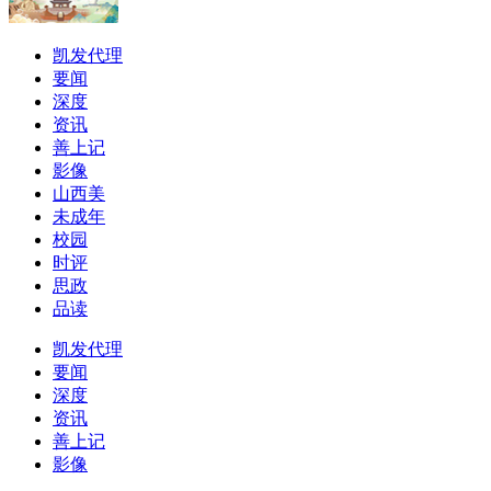
凯发代理
要闻
深度
资讯
善上记
影像
山西美
未成年
校园
时评
思政
品读
凯发代理
要闻
深度
资讯
善上记
影像