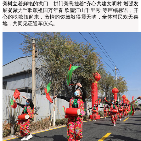
旁树立着鲜艳的拱门，拱门旁悬挂着“齐心共建文明村 增强发
展凝聚力”“歌颂祖国万年春 欣望江山千里秀”等巨幅标语，开
心的秧歌扭起来，激情的锣鼓敲得震天响，全体村民欢天喜
地，共同见证通车仪式。