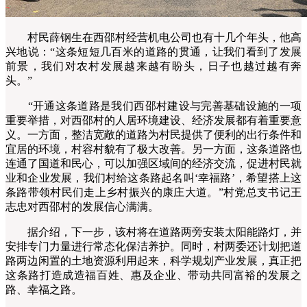
村民薛钢生在西邵村经营机电公司也有十几个年头，他高
兴地说：“这条短短几百米的道路的贯通，让我们看到了发展
前景，我们对农村发展越来越有盼头，日子也越过越有奔
头。”
“开通这条道路是我们西邵村建设与完善基础设施的一项
重要举措，对西邵村的人居环境建设、经济发展都有着重要意
义。一方面，整洁宽敞的道路为村民提供了便利的出行条件和
宜居的环境，村容村貌有了极大改善。另一方面，这条道路也
连通了国道和民心，可以加强区域间的经济交流，促进村民就
业和企业发展，我们村给这条路起名叫‘幸福路’，希望搭上这
条路带领村民们走上乡村振兴的康庄大道。”村党总支书记王
志忠对西邵村的发展信心满满。
据介绍，下一步，该村将在道路两旁安装太阳能路灯，并
安排专门力量进行常态化保洁养护。同时，村两委还计划把道
路两边闲置的土地资源利用起来，科学规划产业发展，真正把
这条路打造成造福百姓、惠及企业、带动共同富裕的发展之
路、幸福之路。