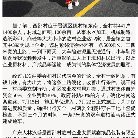
据了解，西邵村位于晋源区姚村镇东南，全村共441户，
1400余人，村域总面积1100余亩，从事木器加工、机械制造、
造纸彩印、商砼等大大小小的驻村企业达22家，居全镇之首，
其中3家为规上企业。该村紧邻清徐外环有一条500米长、三四
米宽的土路，一到下雨天，大车陷进泥里无法通行、小车剐蹭
底盘等状况频频发生，严重影响工人上下班和村民出行，以及
企业原材料、产成品等运输，成为制约集体经济发展的瓶颈。
经过几次两委会和村民代表会的讨论，全村一致同意，有
钱出钱，有力出力，将这条土路硬化，改善出行条件。说干就
干，村两委立刻行动，和区农业农村局对接，通过村集体自筹
资金50%、企业赞助30%、政府补贴20%的方式，硬化村南这
条道路。7月15日，施工单位进入，7月22日正式施工，为了保
障进度和质量，确保出行安全，村两委全程驻守在工地上督促
检查。不到三个月的时间，一条7米宽的双车道柏油马路正式
建成通车。
广东人林汉盛是西邵村驻村企业太原紫鑫纸品包装有限公