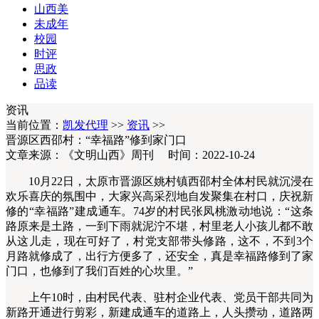
山西美
未成年
校园
时评
思政
品读
资讯
当前位置：
凯发代理
>>
资讯
>>
晋源区西邵村：“幸福路”修到家门口
文章来源：《文明山西》周刊 时间：2022-10-24
10月22日，太原市晋源区姚村镇西邵村全体村民就沉浸在
欢乐喜庆的氛围中，大家兴高采烈地自发聚集在村口，庆祝新
修的“幸福路”建成通车。74岁的村民张凤桃激动地说：“这条
路原来是土路，一到下雨就泥泞不堪，村里老人小孩儿都不敢
从这儿走，现在可好了，村党支部带头修路，这不，不到3个
月路就修成了，出行方便多了，还安全，真是幸福路修到了家
门口，也修到了我们百姓的心坎里。”
上午10时，由村民代表、驻村企业代表、党员干部共同为
新路开通进行剪彩，新建成通车的道路上，人头攒动，道路两