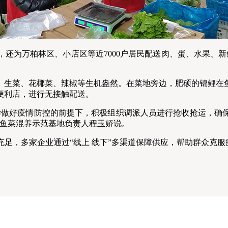
为万柏林区、小店区等近7000户居民配送肉、蛋、水果、新
生菜、花椰菜、辣椒等生机盎然。在菜地旁边，肥硕的锦鲤在鱼
便利店，进行无接触配送。
做好疫情防控的前提下，积极组织调派人员进行抢收抢运，确保
省鱼菜混养示范基地负责人程玉娇说。
多家企业通过“线上 线下”多渠道保障供应，帮助群众克服疫