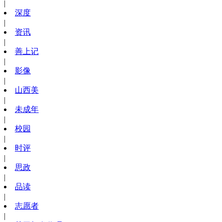
|
深度
|
资讯
|
善上记
|
影像
|
山西美
|
未成年
|
校园
|
时评
|
思政
|
品读
|
志愿者
|