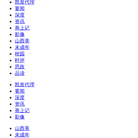
凯发代理
要闻
深度
资讯
善上记
影像
山西美
未成年
校园
时评
思政
品读
凯发代理
要闻
深度
资讯
善上记
影像
山西美
未成年