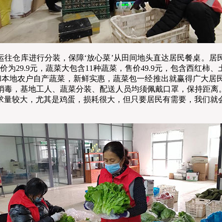
运往仓库进行分装，保障‘放心菜’从田间地头直达居民餐桌。居
为29.9元，蔬菜大包含11种蔬菜，售价49.9元，包含西红
场和本地农户自产蔬菜，新鲜实惠，蔬菜包一经推出就赢得广大
消毒，基地工人、蔬菜分装、配送人员均须佩戴口罩，保持距离。
求量较大，尤其是鸡蛋，损耗很大，但只要居民有需要，我们就