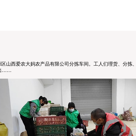
晋源区山西爱农大妈农产品有限公司分拣车间。工人们理货、分拣
出……