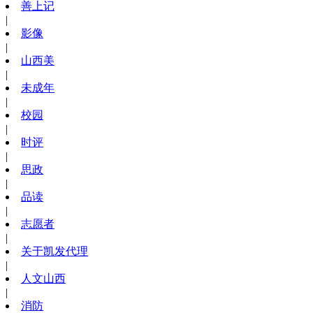
善上记
|
影像
|
山西美
|
未成年
|
校园
|
时评
|
思政
|
品读
|
志愿者
|
关于凯发代理
|
人文山西
|
消防