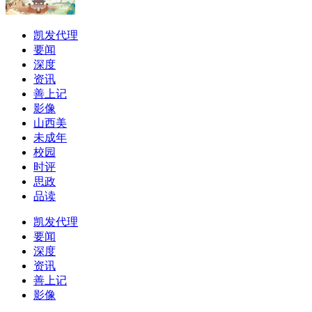
凯发代理
要闻
深度
资讯
善上记
影像
山西美
未成年
校园
时评
思政
品读
凯发代理
要闻
深度
资讯
善上记
影像