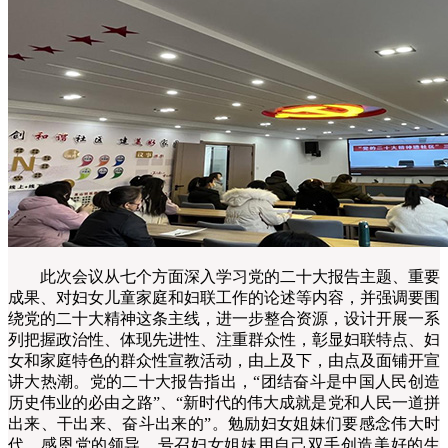
此次会议从七个方面深入学习党的二十大报告主题、重要
成果、对妇女儿童家庭和妇联工作的论述等内容，并强调要围
绕党的二十大精神这条主线，进一步整合资源，设计开展一系
列把握政治性、体现先进性、注重群众性，彰显妇联特点、妇
女和家庭特色的群众性宣教活动，由上及下，由点及面铺开宣
讲大热潮。党的二十大报告指出，“团结奋斗是中国人民创造
历史伟业的必由之路”、“新时代的伟大成就是党和人民一道拼
出来、干出来、奋斗出来的”。勉励妇女姐妹们要感念伟大时
代、感恩党的领导，号召妇女姐妹用自己双手创造美好的生