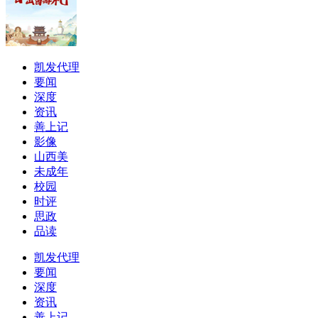
凯发代理
要闻
深度
资讯
善上记
影像
山西美
未成年
校园
时评
思政
品读
凯发代理
要闻
深度
资讯
善上记