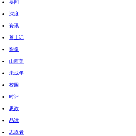
要闻
|
深度
|
资讯
|
善上记
|
影像
|
山西美
|
未成年
|
校园
|
时评
|
思政
|
品读
|
志愿者