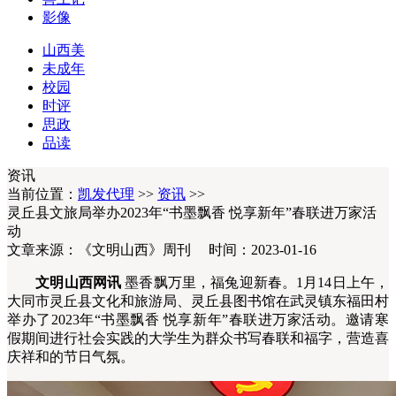
影像
山西美
未成年
校园
时评
思政
品读
资讯
当前位置：
凯发代理
>>
资讯
>>
灵丘县文旅局举办2023年“书墨飘香 悦享新年”春联进万家活
动
文章来源：《文明山西》周刊 时间：2023-01-16
文明山西网讯
墨香飘万里，福兔迎新春。1月14日上午，
大同市灵丘县文化和旅游局、灵丘县图书馆在武灵镇东福田村
举办了2023年“书墨飘香 悦享新年”春联进万家活动。邀请寒
假期间进行社会实践的大学生为群众书写春联和福字，营造喜
庆祥和的节日气氛。