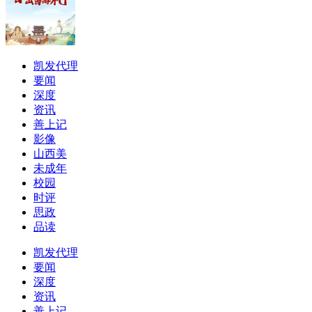
凯发代理
要闻
深度
资讯
善上记
影像
山西美
未成年
校园
时评
思政
品读
凯发代理
要闻
深度
资讯
善上记