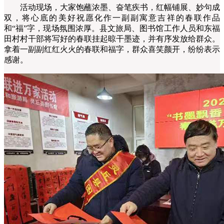
活动现场，大家饱蘸浓墨、奋笔疾书，红幅铺展、妙句成
双，将心底的美好祝愿化作一副副寓意吉祥的春联作品
和“福”字，现场氛围浓厚。
县文旅局、图书馆工作人员和
东福
田村村干部将写好的春联挂起晾干墨迹，并有序发放给群众。
拿着一副副红红火火的春联和福字，群众喜笑颜开，纷纷表示
感谢。