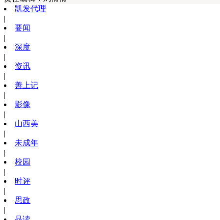
凯发代理
|
要闻
|
深度
|
资讯
|
善上记
|
影像
|
山西美
|
未成年
|
校园
|
时评
|
思政
|
品读