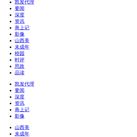
凯发代理
要闻
深度
资讯
善上记
影像
山西美
未成年
校园
时评
思政
品读
凯发代理
要闻
深度
资讯
善上记
影像
山西美
未成年