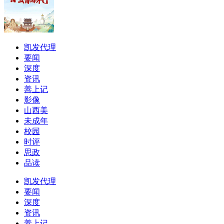
凯发代理
要闻
深度
资讯
善上记
影像
山西美
未成年
校园
时评
思政
品读
凯发代理
要闻
深度
资讯
善上记