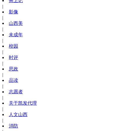
善上记
|
影像
|
山西美
|
未成年
|
校园
|
时评
|
思政
|
品读
|
志愿者
|
关于凯发代理
|
人文山西
|
消防