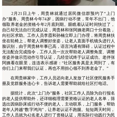
2月21日上午，周贵林就通过居民微信群预约了“上门
办”服务。
周贵林
今年74岁，因病行动不便，常年不出门，他
领取养老金的资格今年2月底到期。眼瞧着认证时间快过了，
自己却无法自行完成认证，
周贵林
和张阿姨老两口十分着急，
向社区求助。工作人员李霞和孙楠立即上门办理，将
周贵林
扶
坐在轮椅上，帮老人调整好坐姿，让老人直面手机镜头进行人
脸识别，由于
周贵林
年事已高，语言沟通有障碍，认证过程中
无法配合完成指令，工作人员一次次帮助老人调整角度、调整
坐姿并做示范动作引导认证，几经尝试终于认证成功。老伴张
阿姨看在眼里，连连表示感谢：“社区服务真是太周到了，有
你们上门来帮我们认证，再也不用担心领不到养老金了。”
在周贵林家中，工作人员还向老人发放了社区便民服务手
册及党群服务连心卡，告诉老人需要帮助就给社区打电话。
据统计，此次“上门办”服务，社区工作人员除为自行报名
的老人提供帮助外，还详细梳理需要资格认证的老人名单，筛
选出因病卧床或行动不便的老人，主动联系，上门服务，帮助
老年人跨越“数字鸿沟”，让养老认证不跑腿。短短两天时间，
工作人员就为42名老人进行了资格认证，用实际行动践行为民