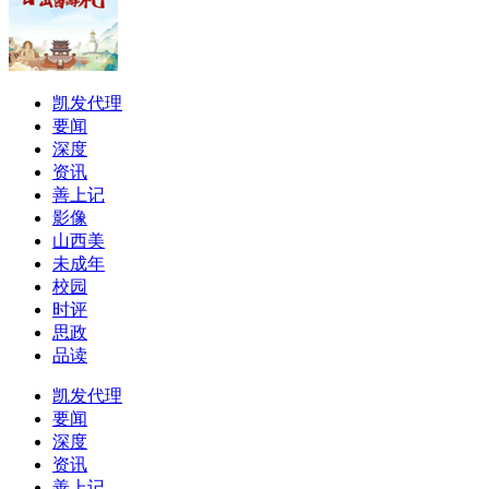
凯发代理
要闻
深度
资讯
善上记
影像
山西美
未成年
校园
时评
思政
品读
凯发代理
要闻
深度
资讯
善上记