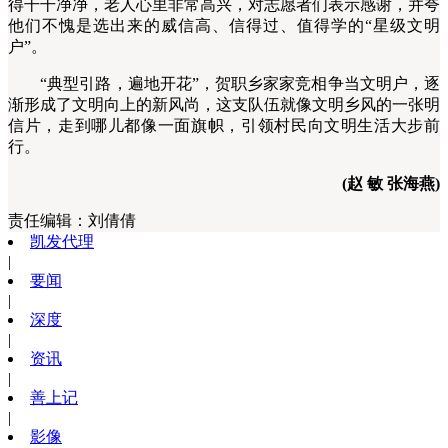
得干干净净，老人心里非常高兴，对志愿者们表示感谢，并夸
他们不愧是选出来的威信高、信得过、值得学的“星级文明
户”。
“典型引路，遍地开花”，贺职乡家家竞相争当文明户，逐
渐形成了文明向上的新风尚，这支队伍就像文明乡风的一张明
信片，走到哪儿都像一面旗帜，引领村民向文明生活大步前
行。
(赵 敏 张海燕)
责任编辑：
刘倩倩
凯发代理
|
要闻
|
深度
|
资讯
|
善上记
|
影像