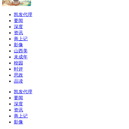
凯发代理
要闻
深度
资讯
善上记
影像
山西美
未成年
校园
时评
思政
品读
凯发代理
要闻
深度
资讯
善上记
影像