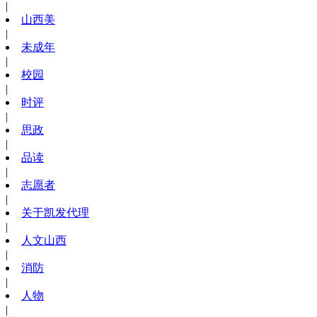
|
山西美
|
未成年
|
校园
|
时评
|
思政
|
品读
|
志愿者
|
关于凯发代理
|
人文山西
|
消防
|
人物
|