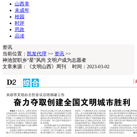
山西美
未成年
校园
时评
思政
品读
资讯
当前位置：
凯发代理
>>
资讯
>>
神池贺职乡“星”风尚 文明户成为志愿者
文章来源：《文明山西》周刊 时间：2023-03-02