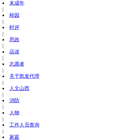
未成年
|
校园
|
时评
|
思政
|
品读
|
志愿者
|
关于凯发代理
|
人文山西
|
消防
|
人物
|
工作人员查询
|
家庭