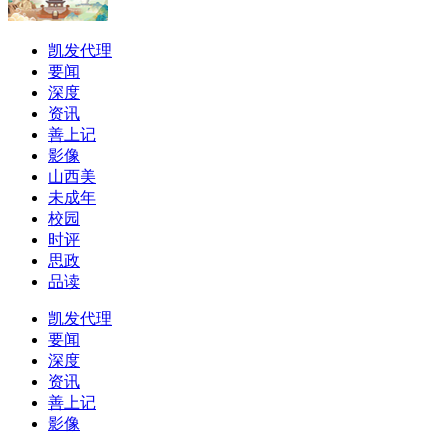
凯发代理
要闻
深度
资讯
善上记
影像
山西美
未成年
校园
时评
思政
品读
凯发代理
要闻
深度
资讯
善上记
影像