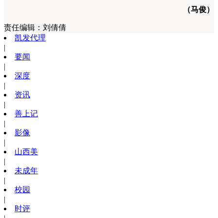
（马俊）
责任编辑：
刘倩倩
凯发代理
|
要闻
|
深度
|
资讯
|
善上记
|
影像
|
山西美
|
未成年
|
校园
|
时评