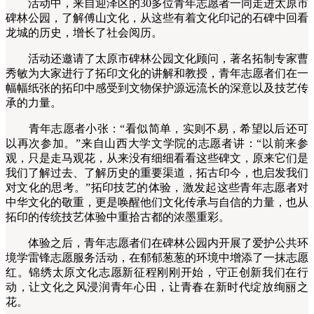
活动中，来自迎泽区的30多位青年志愿者一同走进太原市
碑林公园，了解傅山文化，从这些有着文化印记的石碑中回看
龙城的历史，增长了社会阅历。
活动还邀请了太原市碑林公园文化顾问，著名拓制专家曹
秀敏为大家进行了拓印文化的讲解和教授，青年志愿者们在一
幅幅纸张的拓印中感受到文物保护源远流长的深意以及技艺传
承的力量。
青年志愿者小张：“看似简单，实则不易，希望以后还可
以再次参加。”来自山西大学文学院的志愿者讲：“以前来参
观，只是走马观花，从来没有细细看看这些碑文，原来它们是
我们了解过去、了解历史的重要渠道，拓古印今，也启发我们
对文化的思考。”拓印技艺的体验，激发起这些青年志愿者对
中华文化的敬重，更是唤醒他们文化传承与自信的力量，也从
拓印的传统技艺体验中重拾古都的浓墨重彩。
体验之后，青年志愿者们在碑林公园内开展了爱护公共环
境学雷锋志愿服务活动，在郁郁葱葱的环境中增添了一抹志愿
红。锦绣太原文化志愿新征程刚刚开始，守正创新我们在行
动，让文化之风浸润青年心田，让青春在新时代绽放绚丽之
花。