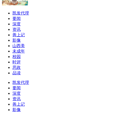
凯发代理
要闻
深度
资讯
善上记
影像
山西美
未成年
校园
时评
思政
品读
凯发代理
要闻
深度
资讯
善上记
影像