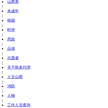
山西美
|
未成年
|
校园
|
时评
|
思政
|
品读
|
志愿者
|
关于凯发代理
|
人文山西
|
消防
|
人物
|
工作人员查询