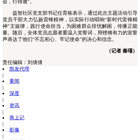
会，行得通”。
益智社区党支部书记任育栋表示，通过此次主题活动引导
党员干部大力弘扬雷锋精神，以实际行动唱响“新时代雷锋精
神”主旋律，践行使命担当，为困难群众排忧解困，传播正能
量。随后，全体党员志愿者重温入党誓词，用铿锵有力的宣誓
声表达了他们“不忘初心、牢记使命”的决心和信念。
（记者 秦瑾）
责任编辑：
刘倩倩
凯发代理
|
要闻
|
深度
|
资讯
|
善上记
|
影像
|