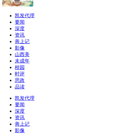
凯发代理
要闻
深度
资讯
善上记
影像
山西美
未成年
校园
时评
思政
品读
凯发代理
要闻
深度
资讯
善上记
影像