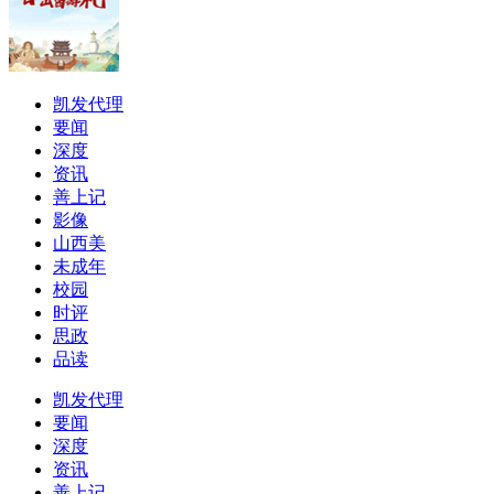
凯发代理
要闻
深度
资讯
善上记
影像
山西美
未成年
校园
时评
思政
品读
凯发代理
要闻
深度
资讯
善上记