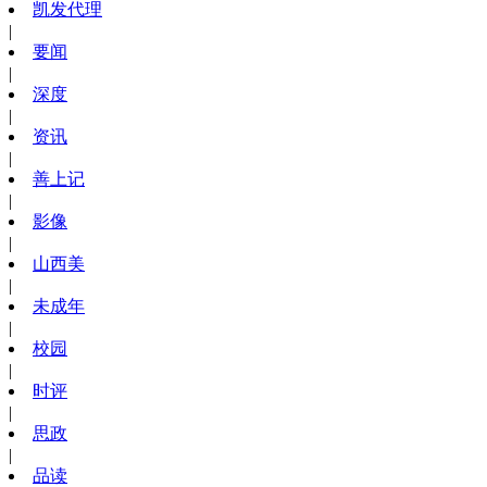
凯发代理
|
要闻
|
深度
|
资讯
|
善上记
|
影像
|
山西美
|
未成年
|
校园
|
时评
|
思政
|
品读