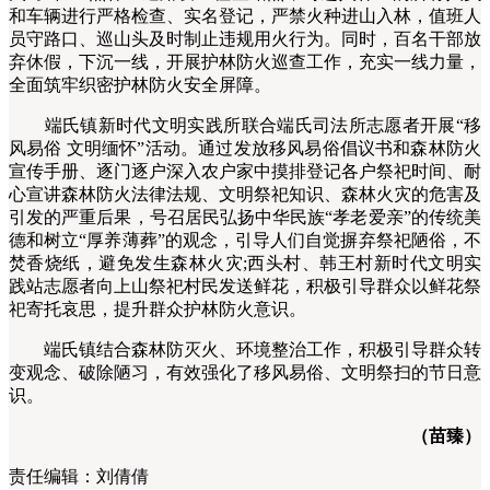
和车辆进行严格检查、实名登记，严禁火种进山入林，值班人
员守路口、巡山头及时制止违规用火行为。同时，百名干部放
弃休假，下沉一线，开展护林防火巡查工作，充实一线力量，
全面筑牢织密护林防火安全屏障。
端氏镇新时代文明实践所联合端氏司法所志愿者开展“移
风易俗 文明缅怀”活动。通过发放移风易俗倡议书和森林防火
宣传手册、逐门逐户深入农户家中摸排登记各户祭祀时间、耐
心宣讲森林防火法律法规、文明祭祀知识、森林火灾的危害及
引发的严重后果，号召居民弘扬中华民族“孝老爱亲”的传统美
德和树立“厚养薄葬”的观念，引导人们自觉摒弃祭祀陋俗，不
焚香烧纸，避免发生森林火灾;西头村、韩王村新时代文明实
践站志愿者向上山祭祀村民发送鲜花，积极引导群众以鲜花祭
祀寄托哀思，提升群众护林防火意识。
端氏镇结合森林防灭火、环境整治工作，积极引导群众转
变观念、破除陋习，有效强化了移风易俗、文明祭扫的节日意
识。
（苗臻）
责任编辑：
刘倩倩